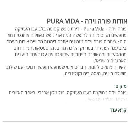
אודות פורה וידה - PURA VIDA
פורה וידה - Pura Vida - דירת נופש קסומה בלב עכו העתיקה
מחפשים מקום מיוחד לחופשה זוגית או לנופש באווירה אותנטית מול
הים? צימרים פורה וידה מזמינים אתכם ליהנות מחוויית אירוח נעימה
בלב עכו העתיקה, במרחק הליכה מהים, מהסמטאות המיוחדות,
מהמסעדות ומהאווירה הייחודית שהופכת את עכו לאחד היעדים
האהובים בישראל.
האירוח מתאים לזוגות, חברים ולמי שמחפש חופשה רגועה עם שילוב
מושלם בין ים, היסטוריה וקולינריה.
מיקום:
פורה וידה ממוקמת בעכו העתיקה, מול מלון אפנדי, באחד האזורים
היפים והמיוחדים בעיר.
המיקום מאפשר לצאת מהדירה ולהגיע תוך דקות ספורות אל חומות
קרא עוד
העיר, הנמל העתיק, המסעדות, בתי הקפה, השווקים וחופי הים של
עכו.
כל החוויה נמצאת במרחק הליכה, ללא צורך ברכב.