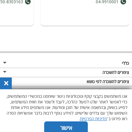
050-8303163
04-9910001
כללי
מגזין
צימרים להשכרה
×
פרסום באתר
צימרים בצפון
צימרים להשכרה לפי נושא
תקנון
צימרים במרכז
צימרים לזוגות
צימרים להשכרה לפי אבזור
אנו משתמשים בקבצי קוקיז וטכנולוגיות ניטור שיוחסנו במכשירי המשתמשים,
מדיניות פרטיות
צימרים בדרום
צימרים למשפחות
צימרים עם בריכת שחייה
כדי לאפשר לאתר שלנו לפעול כהלכה, לעבד ולשפר את חווית המשתמש,
לסייע בשיווק ובהתאמה אישית של תוכן ומודעות. אנו משתפים מידע אודות
צימרים באזור החרמון
צימרים לציבור הדתי
צימרים עם בריכה מחוממת מקורה
השימוש שלך עם צדדים שלישיים. למידע נוסף לרבות בדבר אפשרויות הסרה
צימרים לימי הולדת
צימרים עם סאונה
ראו פירוט ב־
מדיניות הפרטיות
.
צימרים עם ג'קוזי
אישור