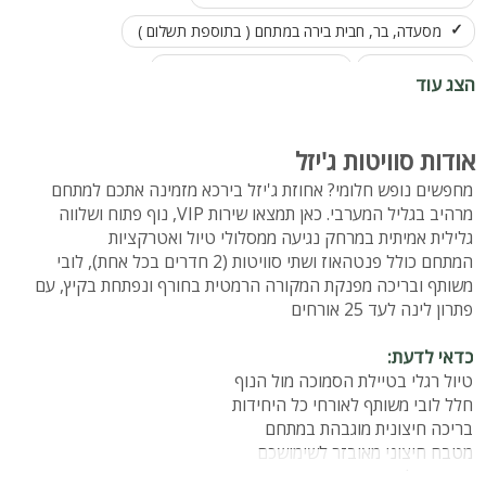
מסעדה, בר, חבית בירה במתחם ( בתוספת תשלום )
לובי משותף
פינת מנגל, מטבח מאובזר
הצג עוד
לנופש ומגוון מסיבות איכותיות
אודות סוויטות ג'יזל
מחפשים נופש חלומי? אחוזת ג'יזל בירכא מזמינה אתכם למתחם
מרהיב בגליל המערבי. כאן תמצאו שירות VIP, נוף פתוח ושלווה
גלילית אמיתית במרחק נגיעה ממסלולי טיול ואטרקציות
המתחם כולל פנטהאוז ושתי סוויטות (2 חדרים בכל אחת), לובי
משותף ובריכה מפנקת המקורה הרמטית בחורף ונפתחת בקיץ, עם
פתרון לינה לעד 25 אורחים
כדאי לדעת:
טיול רגלי בטיילת הסמוכה מול הנוף
חלל לובי משותף לאורחי כל היחידות
בריכה חיצונית מוגבהת במתחם
מטבח חיצוני מאובזר לשימושכם
אפשרות להזמנת ארוחות ומשקאות מהבר