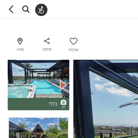
שיתוף
מפה
אהבתי
2/41
כללי
41