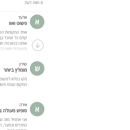
6 חוות דעת
אלעד
א
פשוט ואוו
אחד המקומות הטובי
קודם כל אמגד בן 
אותנו בכאנפה חם
מעוצבות וואווו ב
שירין
ש
מומלץ ביותר
מקו נפלא למשפחות
המקום עצמו פשוט
אירה
א
סופש מעולה ב
אני אתחיל מזה ש
החדרים והחצר, ה