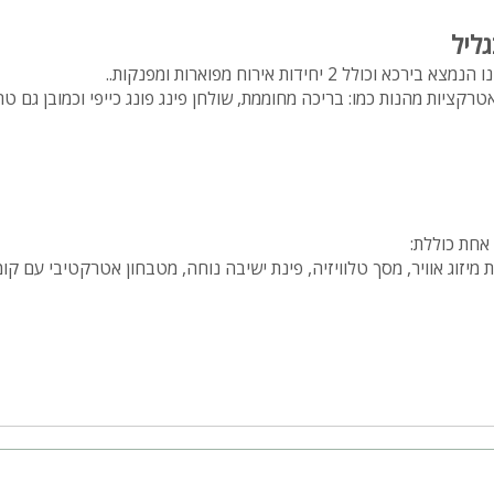
ליל
לל 2 יחידות אירוח מפוארות ומפנקות..
רקציות מהנות כמו: בריכה מחוממת, שולחן פינג פונג כייפי וכמובן גם טר
 מיזוג אוויר, מסך טלוויזיה, פינת ישיבה נוחה, מטבחון אטרקטיבי עם קו
ממת
 טוב
מסיבות
ני גילאים