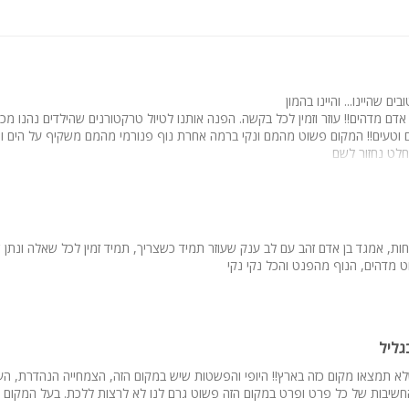
ם שהיינו... והיינו בהמון
אדם מדהים!! עוזר וזמין לכל בקשה. הפנה אותנו לטיול טרקטורנים שהילדים נהנו מכל
 וטעים!! המקום פשוט מהמם ונקי ברמה אחרת נוף פנורמי מהמם משקיף על הים ו
החלט נחזור לשם
, אמגד בן אדם זהב עם לב ענק שעוזר תמיד כשצריך, תמיד זמין לכל שאלה ונתן שי
 מדהים, הנוף מהפנט והכל נקי נקי
גליל
לא תמצאו מקום כזה בארץ!! היופי והפשטות שיש במקום הזה, הצמחייה הנהדרת, הע
חשיבות של כל פרט ופרט במקום הזה פשוט גרם לנו לא לרצות ללכת. בעל המקום 