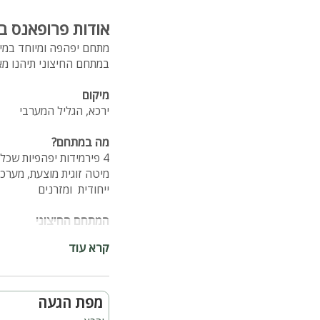
אודות פרופאנס בג
מתחם יפהפה ומיוחד במינו הנמצא בירכא וכו
במתחם החיצוני תיהנו מאט
מיקום
ירכא, הגליל המערבי
מה במתחם?
4 פירמידות יפהפיות שכל אחת כוללת:
מיטה זוגית מוצעת, מערכת
ייחודית ומזרנים
המתחם החיצוני
בריכת שחייה ענקית ומחו
קרא עוד
ג'קוזי ספא עם זרמים
עמדת מנגל ברמה גבוהה
מטבח חיצוני מאובזר בכל
מערכת הגברה מקצועית ל
מפת הגעה
טרמפולינה לילדים בכל מי