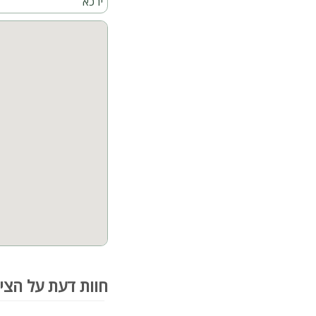
ירכא
חדר רחצה חיצוני מעוצב
משחק שולחן פינג פונג
קהל יעד
ומסיבות להנאתכם. אירוח של עד 
חוות דעת על הצי