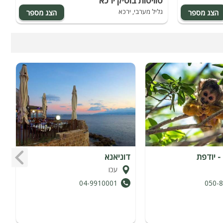
סוויטות בוטיק ירכא
א
גליל מערבי, ירכא
ג
- יודפת
דוניאנא
ז
עכו
04-9910001
050-