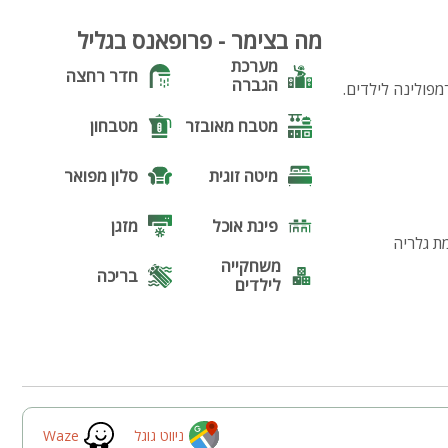
13
מה בצימר - פרופאנס בגליל
מערכת
חדר רחצה
הגברה
מפולינה לילדים.
מטבח מאובזר
מטבחון
מיטה זוגית
סלון מפואר
פינת אוכל
מזגן
מת גלריה
משחקייה
בריכה
לילדים
בריכה
גקוזי
מחוממת
נוף
פינת מנגל
פינות ישיבה
תאורת גן
ניווט גוגל
Waze