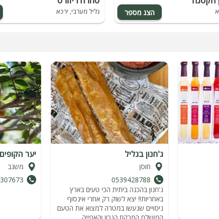
ץ הקטנה
סהרה ריזורט
א
גליל מערבי, ירכא
ג'חנון בגליל
יער הקופים 
חוסן
משגב
8307673
0539428788
ג'חנון בהכנה ביתית הכי טעים בארץ
באחריות!! יצא לשוק רק אחרי אינסוף
ניסויים שנעשו במטרה למצוא את הטעם
המושלם המרקם הנכון והאפייה