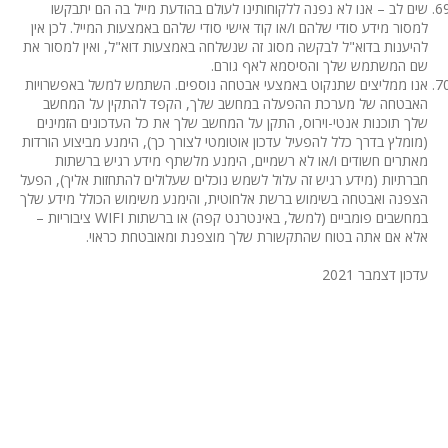
שים לב – אנו לא נפנה ללקוחותינו לעולם בהודעת מייל בה הם יתבקשו
למסור מידע סודי שלהם ו/או קוד אישי סודי שלהם באמצעות המייל. לכן אין
להיענות בדוא"ל לבקשה מסוג זה שנשלחה באמצעות דוא"ל, ואין למסור את
שם המשתמש שלך והסיסמא לאף גורם.
אנו ממליצים שתנקוט באמצעי אבטחה נוספים. השתמש למשל באפשרויות
האבטחה של מערכת ההפעלה במחשב שלך, הקפד להתקין על המחשב
שלך תוכנות אנטי-וירוס, התקן על המחשב שלך את כל העדכונים הזמינים
(מומלץ בדרך כלל להפעיל עדכון אוטומטי לצורך כך), הימנע מביצוע הורדות
מאתרים חשודים ו/או לא רשמיים, הימנע מלשתף מידע רגיש ברשתות
חברתיות (מידע רגיש זה עלול לשמש נוכלים שעלולים להתחזות אליך), הפעל
הצפנה ואבטחה בשימוש ברשת אלחוטית, והימנע משימוש הכולל מידע שלך
במחשבים פומביים (למשל, באינטרנט קפה) או ברשתות WIFI ציבוריות –
אלא אם אתה בטוח שהתקשורת שלך מוצפנת ומאובטחת כראוי.
עדכון דצמבר 2021