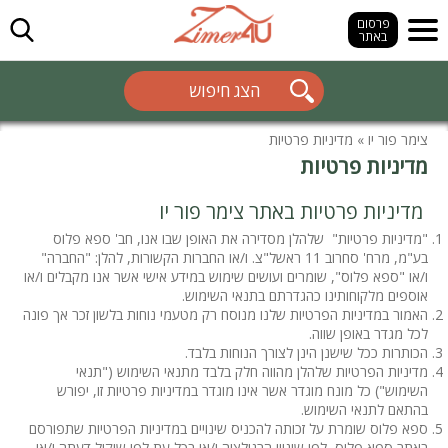
חפש
פרסום
באתר
הצג חיפוש
צימר פור יו
»
מדיניות פרטיות
מדיניות פרטיות
מדיניות פרטיות באתר צימר פור יו
"מדיניות פרטיות" שלהלן מסדירה את האופן שבו אנו, חב' ספא פלוס
בע"מ, מרח' סחרוב 11 ראשל"צ. ו/או החברות הקשורות, להלן: "החברה"
ו/או "ספא פלוס", שומרים ועושים שימוש במידע אישי אשר אנו מקבלים ו/או
אוספים מלקוחותינו כהגדרתם בתנאי השימוש.
האמור במדיניות הפרטיות שלנו מנוסח רק מטעמי נוחות בלשון זכר אך פונה
לכל מגדר באופן שווה.
הכותרות ככל שישנן הינן לצורך הנוחות בלבד.
מדיניות הפרטיות שלהלן מהווה חלק בלבד מתנאי השימוש ("תנאי
השימוש") כל מונח מוגדר אשר אינו מוגדר במדיניות פרטיות זו, יפורש
בהתאם לתנאי השימוש.
ספא פלוס שומרת על זכותה להכניס שינויים במדיניות הפרטיות שתפורסם
באתר ספא פלוס, לפי שינויי הרגולציה ו/או בכל עת לפי שיקול דעתה ו/או