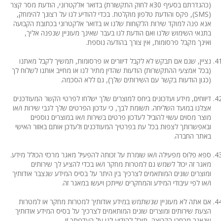
(כהגדרתם בסעיף 30א לחוק התקשורת) בדואר אלקטרוני, הודעת מסר קצר
(SMS), פקס והודעת טלפון מוקלטת. בכדי להודיע לנו על רצונך להימחק,
אנא פנה למוקד שירות הלקוחות שלנו או בדואר אלקטרוני בכתובת הקבועה
בתנאי השימוש שלנו ואם הודעת לנו בעבר שאינך מעוניין שנפנה אליך,
ואינך מקבל פרסומות, אין צורך בהודעה נוספת.
נציין, שגם אם תבקש לא לקבל דיוורים או פרסומות, תמשיך לקבל מאתנו
(בכל אמצעי ההתקשרות) הודעות שהדין מתיר לנו או מחייב אותנו לשלוח לך
(כגון הודעות בקשר עם השירותים שלך), גם ללא הסכמה.
דיווחים, מידע ועדכונים ביחס למוצרים שלך ישלחו לפרטי הקשר המעודכנים
אצלנו במועד השליחה. תשומת לבך, כי עדכון הפרטים שלך לגבי שירות ו/או
מוצר מסוים עשוי להוביל לעדכון פרטים בשירות ו/או במוצרים נוספים
ובאפשרותך לצפות בכל עת בפרטיך המעודכנים ולעדכן אותם באזור האישי
באתר החברה.
ספא פלוס מפעילה ו/או שומרת על זכותה להפעיל מאגר מרכזי הכולל מידע.
מאגר זה יכול לשמש גם למטרות מחקר ו/או בכדי להציע לך שירותים
ומוצרים שונים המותאמים לצרכיך בין היתר על בסיס המידע שנצבר אודותיך
ו/או לפי עיבודי המידע והמחקרים שייתכן ויעשו במאגר זה.
אם אתה לא מעוניין שנשתמש במידע אודותיך למטרות מחקר או למטרות
הצעת שירותים ומוצרים שונים המותאמים לצרכיך על בסיס המידע אודותיך
שנאגר מרחבי הקבוצה, תוכל להודיע לנו על העדפתך זו.