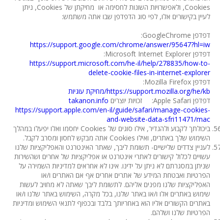
Cookies, ולאפשרויות השונות לחסימה או מחיקתן של Cookies, ניתן
לעיין בקישורים אלו, לפי סוג הדפדפן שבו אתה משתמש:
דפדפן GoogleChrome:
https://support.google.com/chrome/answer/95647?hl=iw
דפדפן Microsoft Internet Explorer:
https://support.microsoft.com/he-il/help/278835/how-to-
delete-cookie-files-in-internet-explorer
דפדפן Mozilla Firefox:
https://support.mozilla.org/he/kb/מחיקת עוגיות
דפדפן Apple Safari: זכויות יוצרים
takanon.info
https://support.apple.com/en-il/guide/safari/manage-cookies-
and-website-data-sfri11471/mac
ביכולתך לקבוע ולהגדיר, אילו סוגים של Cookies יחסמו ואלו יפעלו במהלך
השימוש שלך באתרים, ואילו Cookies אתה מבקש לחסון ומסרב לקבל.
לעניין צדדים שלישיים- תשומת ליבך, שאתר האינטרנט והאפליקציות שלנו
עשויים לכלול קישורים לאתרי אינטרנט או אפליקציות של אחרים ושהשירות
שניתן במסגרתם לא ניתן על ידינו. אינו לא אחראים למדיניות השמירה על
הפרטיות ואבטחת המידע של אתרים אחרים אף אם האתרים ו/או
האפליקציות שלנו מפנים אליהם. לתשומת ליבך שאתה לא מחויב לעשות
שימוש באתרים אלו ו/או באתר שלנו, בכל מקרה, השימוש באתר שלנו ו/או
באתרים הקשורים אליו הוא באחריותך בלבד ובכפוף לתנאי השימוש ומדיניות
הפרטיות שלנו ושלהם.