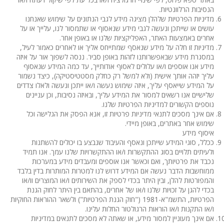
הנסיבות הרלוונטיות.
מדיניות הפרטיות שלהלן מציגה מידע לגבי הנתונים על שימוש שאנחנו
עושים או שייתכן ונעשה לגבי מידע שנאסוף או שתמסור לנו, עלייך או על
אחרים באמצעות האתר, האפליקציות שלנו או באופן אחר.
מדיניות זו חלה על מידע שנאסף שמתייחס אליך או לאחרים כאמור לעיל,
במסגרת מידע שבאפשרותנו לזהות באופן סביר. ננסה לשפוך אור על איזה
מידע אנו אוספים ו/או עלולים לאסוף אודותייך, עד כמה המידע שנאסוף
עליך יזהה אותך אישית (ולא למשל רק כחלק מסטטיסטיקה), כיצד נשמור
על המידע שייאסף עליך, איזה שימוש נעשה ו/או ייתכן ונעשה ולאלו צדדים
שלישיים אנו רשאים למסור את המידע עליך, ובאיזה נסיבות, וכן עניינים
נוספים הקשורים למדיניות הפרטיות שלנו.
אם אינך מסכים לתנאי מדיניות פרטיות זו, אנא הפסק את הגלישה וכל
שימוש אחר באתרים, באופן מיידי.
איסוף מידע
ככלל, סוגי המידע שייתכן ונאסף והעיבוד שנבצע בו יכולים להשתנות
ולעיתים תלויים בסוג ההתקשרות ו/או ההתקשרויות שלנו עמך. אנו תמיד
נכבד את פרטיותך, ואם וכאשר אנו אוספים ומעבדים מידע במערכות
ממוחשבות הדבר נעשה אם המידע דרוש לנו למטרות המותרות בדין בלבד
והמפורטות להלן, ובין היתר בכדי לספק את השירותים ו/או המוצרים וו/או
בכדי להגן על זכויות שלנו ו/או של אחרים, בהתאם בין היתר לחוק הגנת
הפרטיות, התשמ"א-1981 ("חוק הגנת הפרטיות") ולשאר ההוראות החוקיות
ו/או התקנות ו/או הוראות הרגולטור החלות עלינו.
אם אינך מעוניין למסור מידע, או שאתה לא מסכים לתנאים במדיניות