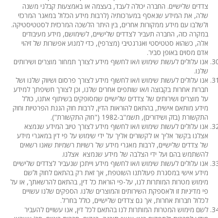
צדדים שלישיים. החברה יכולה לעבד, בעצמה או באמצעות קבלני משנה
שלה, את המידע שנאסף במערכותיה (לרבות מידע הכלול במאגר המרכזי
ולשלבו עם מידע ממקורות אחרים, בין היתר הלשכה המרכזית לסטטיסטיקה.
במקרה כזה, החברה תעביר לצדדים שלישיים, לשימושם, מידע מעיבודים
אלה, כשהוא סטטיסטי ואגרגטיבי (מצרפי), כדי למנוע אפשרות של זיהוי
אדם מסוים באופן סביר.
אנו עלולים לעשות שימוש ו/או לחשוף מידע לצורך תמחור מוצרים ושירותים
שלנו.
אנו עלולים לעשות שימוש ו/או לחשוף מידע לצורך פרסום ושיווק שלנו ושל
חברות אחרות בקבוצה ו/או שותפים אחרים שלנו, וכן לצורך חשיפתך למידע
על מוצרים ושירותים של צדדים שלישיים שמסופקים בשיתוף אתנו, כולל
מידע מותאם אישית, בהתאם להוראות הדין, לרבות חוק הגנת הפרטיות וחוק
התקשורת (בזק ושידורים), תשמ"ב-1982 ("חוק התקשורת").
אנו עלולים לעשות שימוש ו/או לחשוף מידע לצורך טיוב המידע שנמצא
אצלנו בקשר אליך או לקשורים אליך על ידי שימוש על פי דין במאגרי מידע
של צדדים שלישיים, לרבות מאגרי מידע של רשויות רשמיות שאנו רשאים
להשתמש בהם ועל ידי הצלבה של מידע שנמצא אצלנו.
אנו עלולים לעשות שימוש ו/או לחשוף מידע וייתכן שנעביר לצדדים שלישיים
מידע אישי במסגרת פעולתנו השוטפת, אך זאת רק בהתאם לחוק ולשם
מימוש מטרות המותרות לנו, על-פי הוראת כל דין, בהתאם להרשאתך, או על
פי מדיניות זו ולאספקת השירותים והמוצרים שלנו. הספקים שלנו עשויים
לכלול חברות אחרות, אך גם צדדים שלישיים, כולל בחו"ל.
לשם מימוש המטרות המותרות לנו בהתאם לכל דין, אנו עשויים להעביר