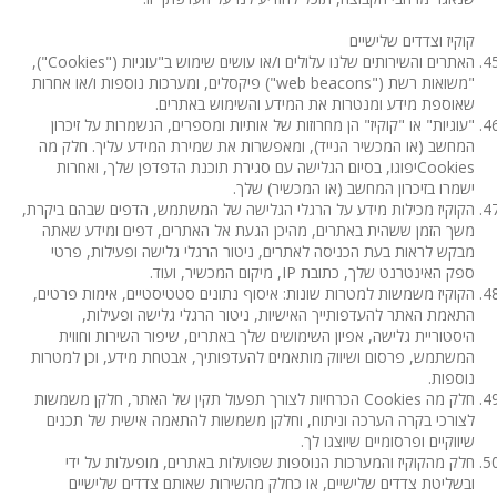
קוקיז וצדדים שלישיים
האתרים והשירותים שלנו עלולים ו/או עושים שימוש ב"עוגיות ("Cookies"),
"משואות רשת ("web beacons") פיקסלים, ומערכות נוספות ו/או אחרות
שאוספת מידע ומנטרות את המידע והשימוש באתרים.
"עוגיות" או "קוקיז" הן מחרוזות של אותיות ומספרים, הנשמרות על זיכרון
המחשב (או המכשיר הנייד), ומאפשרות את שמירת המידע עליך. חלק מה
Cookiesיפוגו, בסיום הגלישה עם סגירת תוכנת הדפדפן שלך, ואחרות
ישמרו בזיכרון המחשב (או המכשיר) שלך.
הקוקיז מכילות מידע על הרגלי הגלישה של המשתמש, הדפים שבהם ביקרת,
משך הזמן ששהית באתרים, מהיכן הגעת אל האתרים, דפים ומידע שאתה
מבקש לראות בעת הכניסה לאתרים, ניטור הרגלי גלישה ופעילות, פרטי
ספק האינטרנט שלך, כתובת IP, מיקום המכשיר, ועוד.
הקוקיז משמשות למטרות שונות: איסוף נתונים סטטיסטיים, אימות פרטים,
התאמת האתר להעדפותייך האישיות, ניטור הרגלי גלישה ופעילות,
היסטוריית גלישה, אפיון השימושים שלך באתרים, שיפור השירות וחווית
המשתמש, פרסום ושיווק מותאמים להעדפותיך, אבטחת מידע, וכן למטרות
נוספות.
חלק מה Cookies הכרחיות לצורך תפעול תקין של האתר, חלקן משמשות
לצורכי בקרה הערכה וניתוח, וחלקן משמשות להתאמה אישית של תכנים
שיווקיים ופרסומיים שיוצגו לך.
חלק מהקוקיז והמערכות הנוספות שפועלות באתרים, מופעלות על ידי
ובשליטת צדדים שלישיים, או כחלק מהשירות שאותם צדדים שלישיים