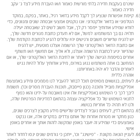
שיגרם בעקבות חדירה בלתי מורשית כאמור ו/או העברת מידע לצד ג' עקב
חדירה כאמור.
קיימת אפשרות שנציע לך לקבל מידע בדואר רגיל, באתר, בפקס, במוקד
הטלפוני או בדואר אלקטרוני. אנו נוקטים אמצעי אבטחה שונים ומגוונים, כדי
לוודא שמידע אודותיך יימסר רק לך, אבל חשוב לשים לב שאבטחה יעילה
תלויה גם בך המשתמש. למשל, אם לא תעדכן כתובת מגורים חדשה שלך,
יש להניח שדיוורים חשובים ורגישים יהיו עלולים להגיע לכתובת הקודמת שלך.
אם כתובת הדואר האלקטרוני שלך הרשומה אצלנו מוטעית, יש להניח
שהדיוור יגיע לכתובת הרשומה אצלנו, ולא אליך. אם תחשוף ו/או תשתף
אחרים בסיסמת הגישה שלך לאתר או לתיבת הדואר האלקטרוני שלך, או אם
המחשב בו אתה משתמש נגוע בווירוס, מידע אודותיך עלול להיות נגיש
לאחרים והדבר לא יהיה באחריותנו.
אזהרה כללית
לעיתים, בנושאים מסוימים תוכל לבחור להעביר לנו מסמכים ומידע באמצעות
אפליקציות מובייל ותוכנה (כגון פייסבוק, תוכנות העברת מסרים וכו'). תשומת
ליבך לכך כי השימוש באפליקציות אלו אינו מאובטח על-ידינו והוא כפוף
לתנאי השימוש של כל אפליקציה עצמה בהתאם למדיניות הפרטיות שלה,
ולנו לא תהיה כל אחריות בנושא.
בהתאם לדין, לעיתים נעביר לצדדים שלישיים מידע מקובץ לצרכים שונים,
כגון מחקר או מטרות אחרות של אותם צדדים. במקרים אלה, אנו ננקוט
באמצעים כדי שמידע זה יועבר באופן שמקשה לזהות אותך או אחרים באופן
אישי.
לעניין הונאה מקוונת - "פישינג" וכו', ייתכן כי גורמים שונים ינסו לחדור לאתר