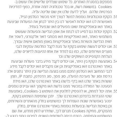
מספקים במסגרת האתרים. כל שימוש שצדדים שלישיים אלו עושים ב-
Cookies במשואות רשת, או בכל טכנולוגיה דומה אחרת, כפוף למדיניות
הפרטיות שלהם. ועליך לדעת שלנו אין שום שליטה עליה.
הקוקיז וטכנולוגיות נוספות למשל לצורך זיהוי מכשיר הטלפון הנייד,
מאפשרות לנו ו/או יכולות לאפשר לנו בין היתר לבחון את הפעולות שביצעת
באתר ו/או ובאפליקציות שאנו מפעילים ו/או שנפעיל בעתיד.
הקוקיז יכולות גם לסייע לנו לנתח את אופן הגלישה והפעולות שעושים
משתמשי האתר, ו/או האפליקציות ו/או מכותבי דואר אלקטרוני, לשפר את
חווית הגלישה והשירות באתר ובאפליקציות באופן מותאם אישית עבורך.
אנו יכולים לעשות שימוש בקוקיז על מנת לקבל החלטות עסקיות לגבי
מוצרים ושירותים שלנו, כמו גם למדוד את אחוז ההיענות לדיוורים שלנו,
הצלחת הקמפיינים השיווקיים שלנו וכו'
באמצעות הקוקיז בין היתר, אנו יכולים לקבל מידע בדבר פעולות שביצעת
באתר האינטרנט ו/או באפליקציות וכן אנו מקבלים ו/או יכולים לקבל מידע
לגבי המחשב ו/או הטלפון החכם ממנו בוצעה הגלישה ובין היתר נתונים אלו:
גירסת וסוג של מערכת הפעלה, סוג מסך, סוג הדפדפן, כתובת IP, הזמן
ששהית באתר שלנו ו/או בדף כלשהו באתר האינטרנט שלנו, ו/או מידת
הטעינה של הסוללה במכשיר ממנו גלשת ו/או מיקומך ו/או עניינים נוספים.
אתה יכול למחוק, או להפסיק לחלוטין את השימוש ב-Cookies, באמצעות
שינוי ההגדרות בדפדפן האינטרנט שלך. יתכן שחסימת השימוש בקוקיז,
יפגע' באפשרות שונות העומדות לך כמשתמש בחלק מהאתרים והשירותים,
וכן באיכות הגלישה ובפעולות נוספות באתרי אינטרנט אחרים. בחלק
מהמקרים, מחיקת Cookies תגרום לכך, שתידרש להזין מחדש, את שם
המשתמש והסיסמה, בטרם כניסה לשירותים השונים. לפירוט נוסף בנוגע ל-