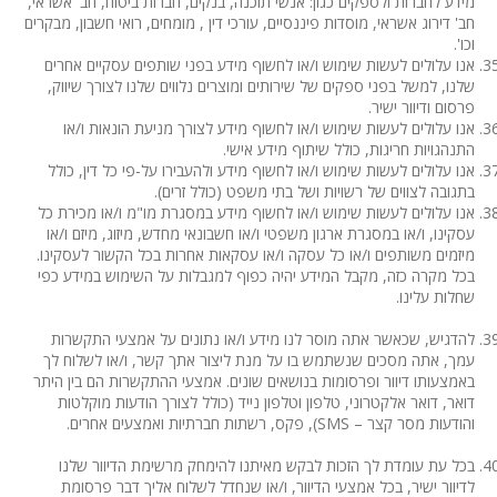
מידע לחברות ולספקים כגון: אנשי תוכנה, בנקים, חברות ביטוח, חב' אשראי,
חב' דירוג אשראי, מוסדות פיננסיים, עורכי דין , מומחים, רואי חשבון, מבקרים
וכו'.
אנו עלולים לעשות שימוש ו/או לחשוף מידע בפני שותפים עסקיים אחרים
שלנו, למשל בפני ספקים של שירותים ומוצרים נלווים שלנו לצורך שיווק,
פרסום ודיוור ישיר.
אנו עלולים לעשות שימוש ו/או לחשוף מידע לצורך מניעת הונאות ו/או
התנהגויות חריגות, כולל שיתוף מידע אישי.
אנו עלולים לעשות שימוש ו/או לחשוף מידע ולהעבירו על-פי כל דין, כולל
בתגובה לצווים של רשויות ושל בתי משפט (כולל זרים).
אנו עלולים לעשות שימוש ו/או לחשוף מידע במסגרת מו"מ ו/או מכירת כל
עסקינו, ו/או במסגרת ארגון משפטי ו/או חשבונאי מחדש, מיזוג, מיזם ו/או
מיזמים משותפים ו/או כל עסקה ו/או עסקאות אחרות בכל הקשור לעסקינו.
בכל מקרה כזה, מקבל המידע יהיה כפוף למגבלות על השימוש במידע כפי
שחלות עלינו.
להדגיש, שכאשר אתה מוסר לנו מידע ו/או נתונים על אמצעי התקשרות
עמך, אתה מסכים שנשתמש בו על מנת ליצור אתך קשר, ו/או לשלוח לך
באמצעותו דיוור ופרסומות בנושאים שונים. אמצעי ההתקשרות הם בין היתר
דואר, דואר אלקטרוני, טלפון וטלפון נייד (כולל לצורך הודעות מוקלטות
והודעות מסר קצר – SMS), פקס, רשתות חברתיות ואמצעים אחרים.
בכל עת עומדת לך הזכות לבקש מאיתנו להימחק מרשימת הדיוור שלנו
לדיוור ישיר, בכל אמצעי הדיוור, ו/או שנחדל לשלוח אליך דבר פרסומת