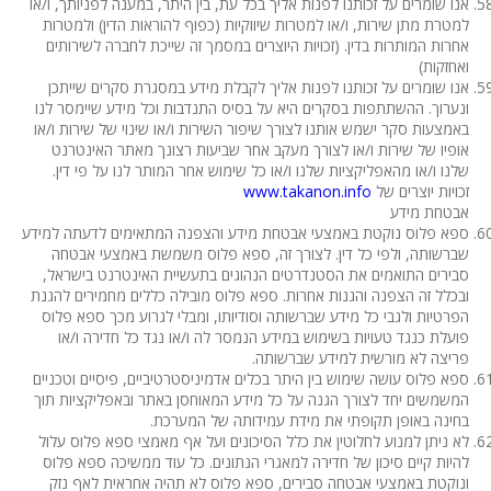
אנו שומרים על זכותנו לפנות אליך בכל עת, בין היתר, במענה לפניותך, ו/או
למטרת מתן שירות, ו/או למטרות שיווקיות (כפוף להוראות הדין) ולמטרות
אחרות המותרות בדין. (זכויות היוצרים במסמך זה שייכת לחברה לשירותים
ואחזקות)
אנו שומרים על זכותנו לפנות אליך לקבלת מידע במסגרת סקרים שייתכן
ונערוך. ההשתתפות בסקרים היא על בסיס התנדבות וכל מידע שיימסר לנו
באמצעות סקר ישמש אותנו לצורך שיפור השירות ו/או שינוי של שירות ו/או
אופיו של שירות ו/או לצורך מעקב אחר שביעות רצונך מאתר האינטרנט
שלנו ו/או מהאפליקציות שלנו ו/או כל שימוש אחר המותר לנו על פי דין.
זכויות יוצרים של
www.takanon.info
אבטחת מידע
ספא פלוס נוקטת באמצעי אבטחת מידע והצפנה המתאימים לדעתה למידע
שברשותה, ולפי כל דין. לצורך זה, ספא פלוס משמשת באמצעי אבטחה
סבירים התואמים את הסטנדרטים הנהוגים בתעשיית האינטרנט בישראל,
ובכלל זה הצפנה והגנות אחרות. ספא פלוס מובילה כללים מחמירים להגנת
הפרטיות ולגבי כל מידע שברשותה וסודיותו, ומבלי לגרוע מכך ספא פלוס
פועלת כנגד טעויות בשימוש במידע הנמסר לה ו/או נגד כל חדירה ו/או
פריצה לא מורשית למידע שברשותה.
ספא פלוס עושה שימוש בין היתר בכלים אדמיניסטרטיביים, פיסיים וטכניים
המשמשים יחד לצורך הגנה על כל מידע המאוחסן באתר ובאפליקציות תוך
בחינה באופן תקופתי את מידת עמידותה של המערכת.
לא ניתן למנוע לחלוטין את כלל הסיכונים ועל אף מאמצי ספא פלוס עלול
להיות קיים סיכון של חדירה למאגרי הנתונים. כל עוד ממשיכה ספא פלוס
ונוקטת באמצעי אבטחה סבירים, ספא פלוס לא תהיה אחראית לאף נזק