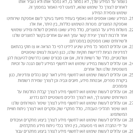
נשמור על המידע שלך, לא נסחור בו, לא נמכור אותו ולא נעביר אותו
לאחרים לצורך כל שימוש שהוא, למעט לפי האמור במסמך זה.
שימוש ומסירת המידע
המידע שאנו אוספים ו/או נאסוף בעתיד מיועד בעיקר לשם אספקת שירותינו
ואספקת המוצרים. מטרות השימוש כוללות, בין היתר, את אלו:
משלוח מידע על המוצרים, כולל מידע שאנו מחויבים לשלוח ומידע שימושי
אחר ולרבות לצורך יצירת קשר עמך ו/או עם אחרים בקשר למוצרים שלנו
ולשירותים שאנו מספקים במסגרתם.
אנו עלולים למסור כל מידע שיגיע לידינו לפי כל הוראה או צו חוקי בהתאם
למדיניות הציות לדרישות חוקיות שלנו, כגון היענות לצווים שיפוטיים
ושלטוניים, כולל של רשויות זרות, אם אנו סבורים שאנו נדרשים להיענות להן.
אנו עלולים לעשות במידע שימוש ו/או לחשוף המידע לשם הגנה על זכויות
משפטיות שלנו ושל אחרים.
אנו עלולים לעשות שימוש ו/או לחשוף מידע לאור קיום נהלים ומדיניות, כגון
ביקורת ספרים, אבטחת מידע, חיובים וגביה וכן לצורך שמירת רשומות
ומסמכים.
אנו עלולים לעשות שימוש ו/או לחשוף מידע לצורך קבלת החלטות על
השירותים שיוצעו לך, ו/או לצורך הליכים משפטיים להם נדרש.
אנו עלולים לעשות שימוש ו/או לחשוף מידע לצורך שיפור השירותים שלנו
ו/או שיפור תהליכי העבודה, כולל מחקרי שוק וסקרים ו/או לצורך ניתוח חוויית
המשתמש.
אנו עלולים לעשות שימוש ו/או לחשוף מידע לצורך ביצוע מחקרים ועיבודים
על ידי החברה ו/או מי מטעמה, בין היתר בכלי ניתוח מידע מתקדמים.
אנו עלולים לעשות שימוש ו/או לחשוף מידע לצורך ביצוע מחקרים עבור