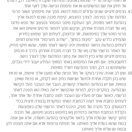
או לאפליקציות על ידי שימוש באמצעי ההזדהות שקבלת מאיתנו. לכן, לעולם
אל תיתן את שם המשתמש או את סיסמת הגישה שלך לאף אחד.
גורמים זדוניים שונים עלולים לנסות להשיג ממך את סיסמתך ושאר פרטי
הזדהות שלך במרמה. לצורך הדוגמא, קיימת סכנה שינסו לפנות אליך
בהודעת דואר מזויפת, תוך העתקת סימני המסחר והעיצוב של ספא פלוס
(או של חברה מוכרת אחרת), ויבקשו ממך למסור פרטים אישיים ו/או את
פרטי הזיהוי שלך (סיסמאות, יוזר וכדומה), לעיתים תוך שימוש בתירוץ
שהמידע נדרש עקב "סיבות בטחון", "שדרוג מערכות" ותירוצים דומים.
לעיתים בהודעת הדואר המזויפת יהיה קישור לאתר מזויף, שהוא חיקוי מדויק
של האתר הרשמי שלנו (או של כל חברה מוכרת אחרת). בדרך זו מנסים
גורמים זדוניים שלא כדין להשיג את נתוני ההזדהות שלך לצורך גישה
לחשבונותיך. אם תזין את הסיסמא באתר המזויף המידע יעבור לידי נוכלים,
שישתמשו בו. לכן, הזהר מהודעות דוא"ל מזויפות.
שים לב ואהיה עירני בעיקר אל מול פניות שלא מוענו אליך אישית, או פניות
שיש בהן תקלה אחרת ולמשל שגיאות כתיב ו/או דקדוק, או פניות שאינן
צפויות. אם יש בהודעה החשודה קישורים, העבר את העכבר מעל הקישור
שבהודעה. במקרים רבים, למרות שהקישור ייראה כאילו הוא מפנה לאתר
הרשמי, כאשר עוברים מעליו עם העכבר תוצג כתובת אחרת של אתר אחר,
לעיתים כתובת אתר דומה לכתובת האתר המקורית (בצורה זדונית בכדי
להטעות). בכל מקרה של ספק, היכנס לאתר הרשמי שלנו באמצעות
הקלדת הכתובת המלאה בדפדפן (או בחיפוש במנוע חיפוש), ואל תכנס
מתוך קישור שנשלח אליך בדואר אלקטרוני בהודעה חשודה, אלא אם אתה
בטוח שהוא נשלח אליך מאיתנו. אל תפתח צרופות אלא אם אתה מצפה להן
ובטוח שנשלחו אליך מאיתנו.