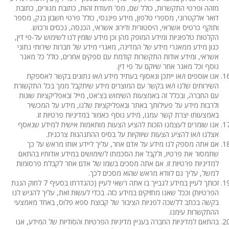
מזהה ופרטי התקשרות, כולל שם, מס' תעודת זהות, כתובת מגורים, כתובת
דואר אלקטרוני, מספרי טלפון, מידע פיננסי, כולל פרטי חשבון בנק, מספר
ותוקף כרטיס אשראי, היסטורית ודירוג אשראי, הכנסה, נכסים ורכוש.
הקלטות טלפוניות ומידע המופק מהן וכן מידע שזמין לנו לשימוש על-פי דין,
כגון מידע ממאגרי מידע של המדינה, מאגרי מידע של חברות שירותי נתוני
אשראי, ומידע אודות התקשרות קודמת עם ספקים אחרים, כולל כל מאגר
נוסף וכל מאגר אחר שיוקם על פי דין.
אנו אוספים ו/או ייתכן ונאסוף בעתיד מידע ו/או נתונים בקשר לאספקת
השירותים שלנו ו/או בקשר עם המוצרים מידע שיתקבל ממך בכל התקשורת
עם החברה, ובכלל זה באמצעות השימוש בצ'אט, מייל ובאפליקציות שונות
ולרבות מידע על פעילותך באתר ובאפליקציות שלנו, מידע על המכשיר
באמצעותו יצרת קשר עמנו, מידע נוסף כאמור במדיניות פרטיות זו.
אנו שומרים לעצמנו הזכות להציע הצעות מותאמות אישית למידע שנאסף
אצלנו ו/או להציע הצעות שיווקיות על בסיס ההתנהגות צרכנית.
אם אתה מספק לנו מידע על אדם אחר, עליך ליידע אותו מראש על כך
שתמסור את פרטיו, ולקבל את הסכמתו לשימושים במידע אודותיו בהתאם
למדיניות פרטיות זו. אם אתה מסכים בשמו של אדם אחר לקבלת פרסומות
למשל, עליך גם לוודא מראש שהוא מסכים לכך.
זכותך לעיין במידע לגבייך בו אתה רשאי לעיין (כהגדרתו בסעיף 7 לחוק הגנת
הפרטיות) וככל שאנו מחזיקים במידע כזה. בכדי לעשות זאת, עליך להגיש לנו
בקשה בכתב ללשכה לפניות הציבור של קבוצת ספא פלוס, באחד מאמצעי
ההתקשרות עימנו.
בהתאם למדיניות החברה בעניין מדיניות הפרטיות והסודיות של המידע, אנו