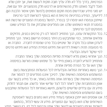
הפרטיות, בדרך כלל לא חלה עליך חובה חוקית לעשות זאת, אך יתכן שלא
תוכל לקבל מאתנו חלק מהשירותים או לרכוש חלק מהמוצרים. יחד עם זאת,
יש סוגי מידע שנדרשים מכוח חוקים מסוימים (למשל חוקי איסור הלבנת הון).
לידיעתך, המידע במדיניות פרטיות זו הוא בנוסף להוראות לגבי פרטיות
שייתכן ונמסרו ו/או ימסרו לך בנפרד, למשל במסגרת המוצרים שרכשת ו/או
במסגרת תנאי השימוש שלנו. אנו ממליצים שתבדוק את כל המידע שאנו
מספקים לגבי פרטיותך.
בכל התקשרות עמנו, הנך מתחייב למסור לנו רק פרטים נכונים, מדויקים
ומלאים אודותיך, כפי שמתבקש בין היתר בטופס הרישום באתר. הנך מתחייב
לעדכן אותנו בכל מקרה של שינויים בכל פרט שמסרת לחברה. החברה או
מי מטעמה תהיה רשאית לדרוש את חידוש מסירת המידע ו/או חידוש פרטים
לפי שיקול דעתה הבלעדי.
הנך אחראי באופן מלא לשמירת סודיות הסיסמה שלך באתר החברה
ומתחייב להודיע לחברה באופן מיידי על כל שימוש שאינו מורשה בסיסמה
שלך ו/או על כל הפרת סודיות אחרת.
הנך נושא באחריות המלאה והבלעדית לכל הפעולות המתבצעות בשם
המשתמש והסיסמה האישית שלך. לפיכך איננו ממליצים לך למסור את
הסיסמה האישית שלך בעזרתה אתה מזדהה באתר, או כל מידע בקשר עם
אופן ההתחברות שלך לאתר לכל לצד שלישי אחר כלשהו. אם תבחר לחלוק
מידע זה עם צדדים שלישיים כלשהם, תישא באחריות לכל הפעולות שיתבצעו
בשם המשתמש והסיסמה האישית שלך.
אנו אוספים ו/או ייתכן ונאסוף בעתיד מידע ו/או נתונים בקשר לאספקת
השירותים שלנו ו/או בקשר עם המוצרים. מידע זה עשוי לכלול, בהתאם
לשירות שניתן במוצרים או לקשר שלך אתנו ובכפוף לכל דין, בין השאר: מידע