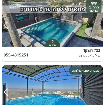
צימר עם
בריכה
2
חדרים
בצל השקד
055-4315251
גליל עליון, טפחות
מכבדים שוברי מילואים