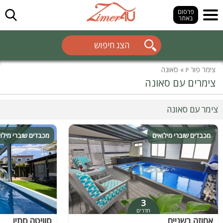
חפש
פרסום
באתר
הצג חיפוש
צימר פור יו
»
סאונה
צימרים עם סאונה
צימר עם סאונה
מכבדים שוברי מילואים
מכבדים שוברי מילו
3
חדרים
אחוזה בשניים
סוויטה סתיו