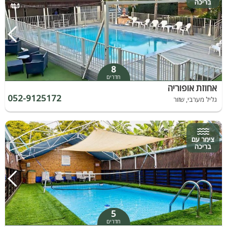
בריכה
8
חדרים
אחוזת אופוריה
052-9125172
גליל מערבי, שזור
צימר עם
בריכה
5
חדרים