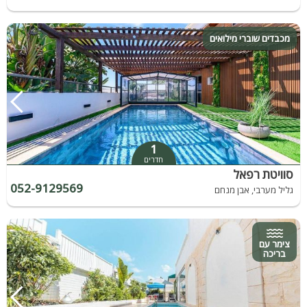
מכבדים שוברי מילואים
1
חדרים
סוויטת רפאל
052-9129569
גליל מערבי, אבן מנחם
צימר עם
בריכה