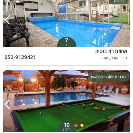
בריכה
7
חדרים
אחוזת רוז בוטיק
052-9129421
גליל מערבי, יערה
מכבדים שוברי מילואים
10
חדרים