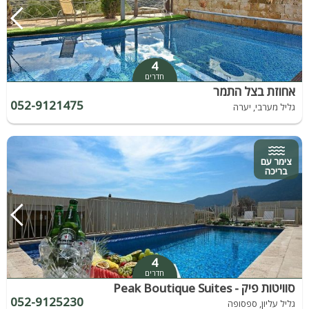
4
חדרים
אחוזת בצל התמר
052-9121475
גליל מערבי, יערה
צימר עם
בריכה
4
חדרים
סוויטות פיק - Peak Boutique Suites
052-9125230
גליל עליון, ספסופה