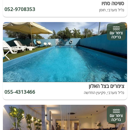
סוויטה סתיו
052-9708353
גליל מערבי, חוסן
צימר עם
בריכה
צימרים בצל האלון
055-4313466
גליל מערבי, פקיעין החדשה
צימר עם
בריכה