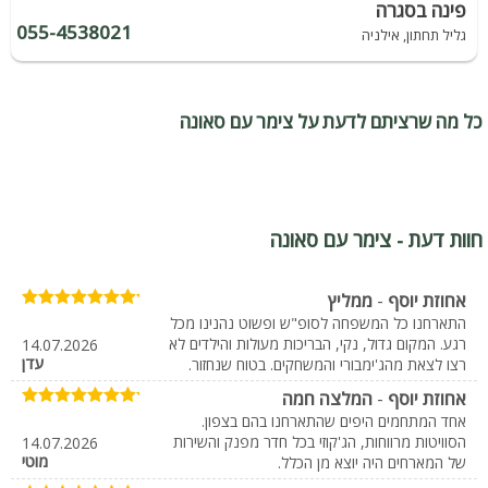
פינה בסגרה
055-4538021
גליל תחתון, אילניה
כל מה שרציתם לדעת על צימר עם סאונה
חוות דעת - צימר עם סאונה
אחוזת יוסף
-
ממליץ
התארחנו כל המשפחה לסופ"ש ופשוט נהנינו מכל
רגע. המקום גדול, נקי, הבריכות מעולות והילדים לא
14.07.2026
עדן
רצו לצאת מהג'ימבורי והמשחקים. בטוח שנחזור.
אחוזת יוסף
-
המלצה חמה
אחד המתחמים היפים שהתארחנו בהם בצפון.
הסוויטות מרווחות, הג'קוזי בכל חדר מפנק והשירות
14.07.2026
מוטי
של המארחים היה יוצא מן הכלל.