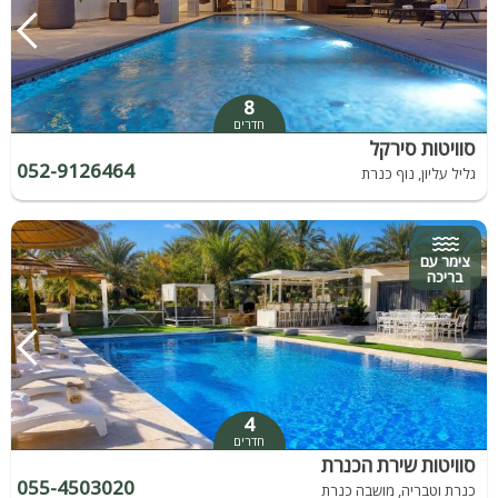
8
חדרים
סוויטות סירקל
052-9126464
גליל עליון, נוף כנרת
צימר עם
בריכה
4
חדרים
סוויטות שירת הכנרת
055-4503020
כנרת וטבריה, מושבה כנרת