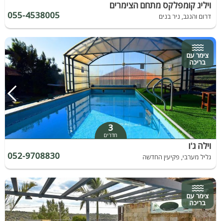
ויליג קומפלקס מתחם הצימרים
055-4538005
דרום והנגב, ניר בנים
צימר עם
בריכה
3
חדרים
וילה ג'ו
052-9708830
גליל מערבי, פקיעין החדשה
צימר עם
בריכה