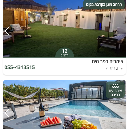
מרחב מוגן בקרבת מקום
12
חדרים
צימרים כפר הים
055-4313515
שרון, נתניה
צימר עם
בריכה