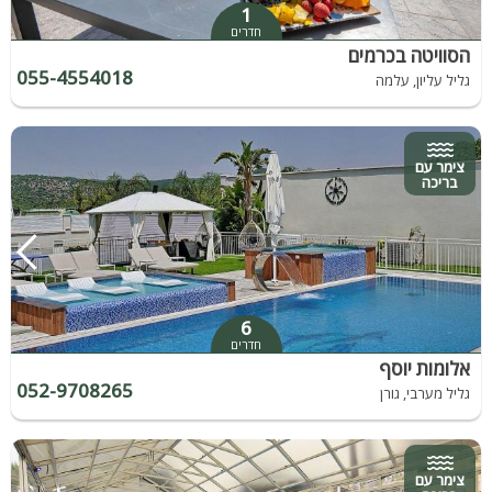
1
חדרים
הסוויטה בכרמים
055-4554018
גליל עליון, עלמה
צימר עם
בריכה
6
חדרים
אלומות יוסף
052-9708265
גליל מערבי, גורן
צימר עם