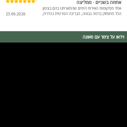
אחוזה בשניים
-
ממליצה
אחד ממקומות האירוח היפים שהתארחנו בהם בצפון.
הכל מתוחזק ברמה גבוהה, הבריכה הפרטית נהדרת,
25.06.2026
אוסנת
החצר מטופחת אין מילים!!!!!
וילה גו
-
ממליץ
מקום מושלם למי שמחפש חופשה ברמה גבוהה.
וידאו על צימר עם סאונה
אהבנו במיוחד את מתחם הספא, הסוויטות המפנקות
25.06.2026
עומר
והניקיון המוקפד בכל פינה.
וילה גו
-
ממליצה
הווילה נראית אפילו יותר יפה מבתמונות. הכל מתוחזק
בצורה מושלמת, החדרים מרווחים והחצר פשוט
25.06.2026
עדן
חלומית. בהחלט נחזור שוב.
וילה גו
-
מומלץ
התארחנו בוילה ג'ו לסוף שבוע משפחתי והיה פשוט
מושלם. הווילה מרווחת, נקייה ומאובזרת ברמה גבוהה,
והבריכה המחוממת הייתה אטרקציה מרכזית לכל
25.06.2026
שני
המשפחה.
אחוזה בשניים
-
מומלץ
חיפשנו חופשה זוגית עם פרטיות מלאה ומצאנו הרבה
מעבר לציפיות. הסוויטה מרווחת ומפנקת, הג'קוזי
והסאונה מושלמים והפינוקים שחיכו לנו בחדר הוסיפו
25.06.2026