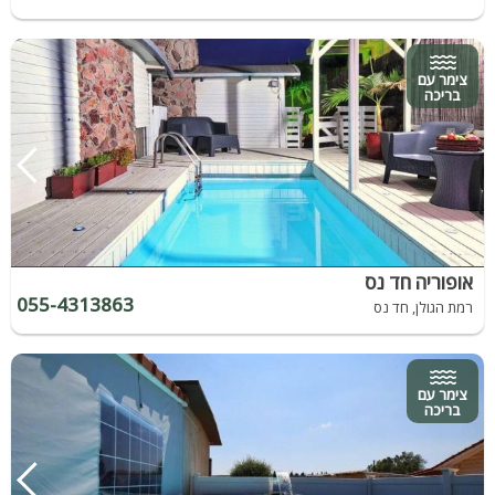
צימר עם
בריכה
אופוריה חד נס
055-4313863
רמת הגולן, חד נס
צימר עם
בריכה