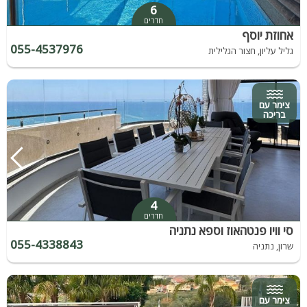
6
חדרים
אחוזת יוסף
055-4537976
גליל עליון, חצור הגלילית
צימר עם
בריכה
4
חדרים
סי וויו פנטהאוז וספא נתניה
055-4338843
שרון, נתניה
צימר עם