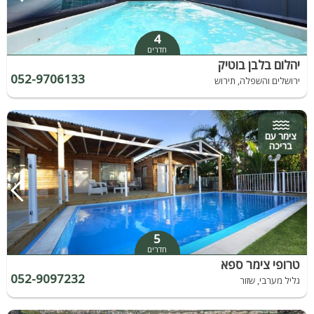
4
חדרים
יהלום בלבן בוטיק
052-9706133
ירושלים והשפלה, תירוש
צימר עם
בריכה
5
חדרים
טרופי צימר ספא
052-9097232
גליל מערבי, שזור