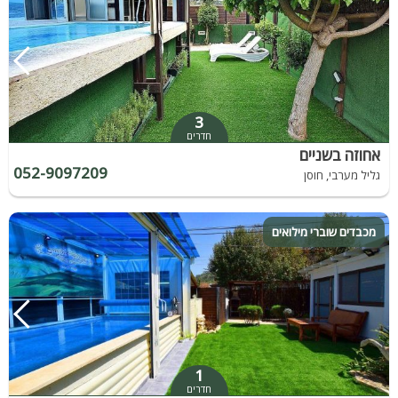
3
חדרים
אחוזה בשניים
052-9097209
גליל מערבי, חוסן
מכבדים שוברי מילואים
1
חדרים