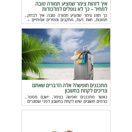
איך לזהות צימר שמציע תמורה טובה
למחיר – כך לא נופלים למלכודות
כך תזהו צימר שמציע תמורה טובה: איך לבדוק
תמונות, חוות דעת, מתקנים ומחירים אמיתיים –
ותיהנו מחופשה בלי אכזבות והפתעות.
מתכננים חופשה? אלה הדברים שאתם
צריכים לקחת בחשבון
כאשר מתכננים חופשה בצימר, ישנם מספר
גורמים חשובים שיש לקחת בחשבון לפני שסוגרים
את החופשה. הנה כמה דברים שכדאי לזכור כדי
להבטיח שהשהייה שלכם בצימר תהיה מהנה
ונטולת מתחים