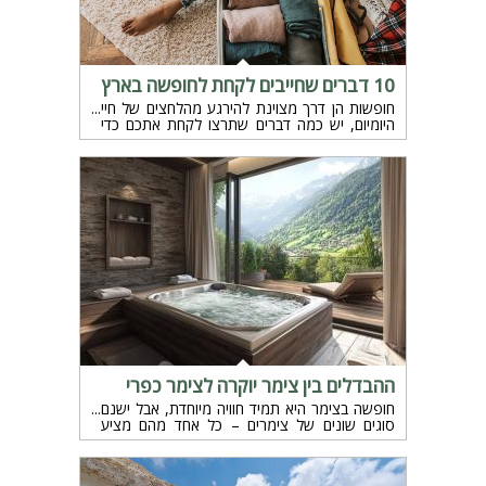
10 דברים שחייבים לקחת לחופשה בארץ
חופשות הן דרך מצוינת להירגע מהלחצים של חיי
היומיום, יש כמה דברים שתרצו לקחת אתכם כדי
להבטיח לכם טיול נוח ומהנה. הנה עשרה דברים
שאתם חייבים לקחת לחופשה בארץ..
ההבדלים בין צימר יוקרה לצימר כפרי
חופשה בצימר היא תמיד חוויה מיוחדת, אבל ישנם
סוגים שונים של צימרים – כל אחד מהם מציע
חוויה שונה, מה שיכול להשפיע על הבחירה שלכם
בהתאם להעדפות האישיות ולצורכי החופשה. האם
אתם מחפשים חופשה רומנטית ונעימה עם נגיעות