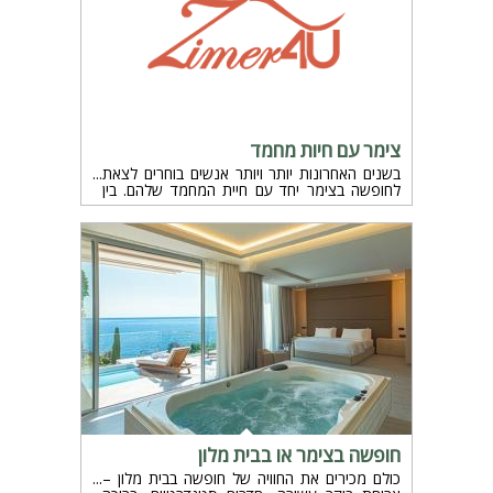
צימר עם חיות מחמד
בשנים האחרונות יותר ויותר אנשים בוחרים לצאת
לחופשה בצימר יחד עם חיית המחמד שלהם. בין
אם מדובר בכלב שובב או בחתול ביתי, התחושה
שחיית המחמד היא חלק מהמשפחה מלווה את
ההחלטה לא להשאיר אותה מאחור. צימר עם חיות
מחמד הוא פתרון שמעניק גם לנופשים וגם לחיה
עצמה חוויה רגועה ומהנה. אבל כדי שהחופשה
באמת תהיה מוצלחת, חשוב לדעת איך לבחור את
המקום הנכון ולמה לשים לב עוד לפני שמזמינים.
חופשה בצימר או בבית מלון
כולם מכירים את החוויה של חופשה בבית מלון –