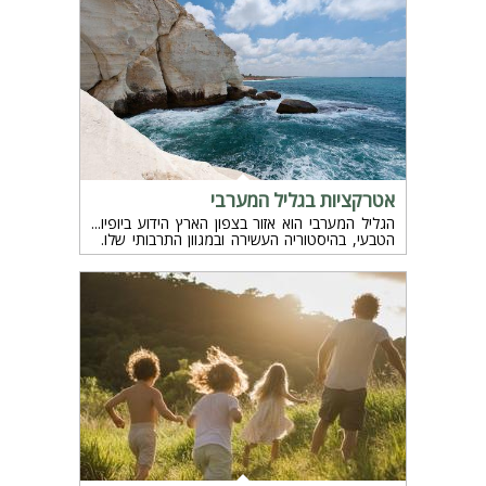
של יוקרה, או שאתם מעדיפים להתחבר יותר לטבע
ולהרגיש את החיבור הכפרי האותנטי? הבדל חשוב
נוסף בין הצימרים הוא כמובן המחיר, המיקום,
והשירותים שמוצעים. אז מה מתאים לכם יותר –
צימר יוקרה או צימר כפרי? בואו נבחן את ההבדלים
ונסייע לכם להחליט.
אטרקציות בגליל המערבי
הגליל המערבי הוא אזור בצפון הארץ הידוע ביופיו
הטבעי, בהיסטוריה העשירה ובמגוון התרבותי שלו.
במאמר זה נדגיש כמה מהאטרקציות המובילות
בגליל המערבי.