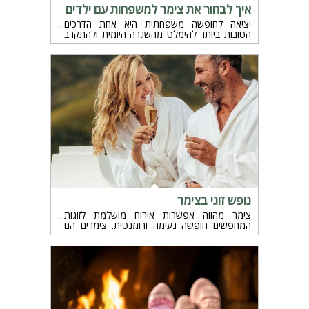
איך לבחור את צימר למשפחות עם ילדים
יציאה לחופשה משפחתית היא אחת הדרכים
הטובות ביותר להימלט מהשגרה היומית ולהתקרב
אחד לשני. משפחות רבות בוחרות לנפוש בצימרים
כדי ליהנות מאווירה אינטימית ונוחה, ולפעמים גם
מתוך רצון להיות קרובים לטבע. אבל איך בוחרים
צימר שיתאים לכולם, במיוחד כשיש ילדים במעגל?
יש כמה דברים חשובים שצריך לקחת בחשבון כדי
שהחופשה תהיה לא רק כיפית, אלא גם נוחה
ובטוחה לכל בני המשפחה.
נופש זוגי בצימר
צימר מהווה אפשרות אירוח מושלמת לזוגות
המחפשים חופשה נעימה ורומנטית. צימרים הם
בדרך כלל קטנים ואינטימיים יותר מבתי מלון, והם
מציעים חוויה ייחודית ואישית. הנה הצצה לאיך
עשויה להיות חופשה זוגית בצימר.