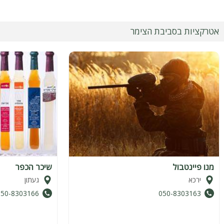
אטרקציות בסביבת הצימר
מנו פיינטבול
שיכר הכפר
ירכא
געתון
050-8303166
050-8303163