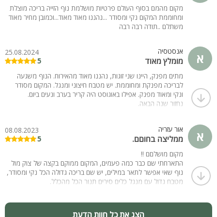
מקום מהמם בסוף העולם פרטיות מושלמת נוף הזייה בריכה מוצלת
ומחוממת המקום נקי ומסודר ...נהננו מאוד מאוד...וכמובן מחיר מאוד
משתלם ..תודה רבה רבה
אנסטסיה
25.08.2024
א
מומלץ מאוד
5
מתים מפנק, היינו שני זוגות, נהננו מאוד מהאירוח. הנוף משגעה
לבריכה מפנקת ומחוממת. יש מטבח חיצוני ומנגל. המקום מסודר
ונקי ומאוד מפנק. אפילו באוגוסט היה קריר בערב ונעים ביום.
נחזור שנה הבאה.
ממליצה בחום תודה לאמל על אירוח מושקע.
אור עזריה
08.08.2023
א
ממליצה בחוםם.
5
מקום מושלםם !!
התארחתי שם כבר כמה פעמים, המקום ממוקם בקצה של צוק מול
נוף שאי אפשר לתאר במילים, יש שם בריכה גדולה הכל נקי ומסודר,
מטבח גדול עם מנגל כלים סירים תנור הכל מהכלל.
והאנשים מדהימים נותנים מענה לכל דבר ובכל שעה.
ממליצה בחוםם!
הצג את כל חוות הדעת