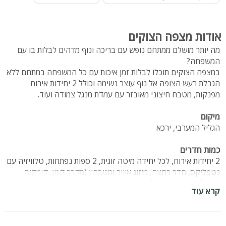
אודות מצפה הצוקים
מה יותר מושלם ממתחם נופש עם בריכה ונוף מדהים לבלות בו עם
המשפחה?
במצפה הצוקים תוכלו לבלות זמן איכות עם כל המשפחה במתחם ללא
הגבלת רעש הצופה אל נוף עוצר נשימה וכולל 2 יחידות אירוח
מפנקות, מטבח חיצוני מאובזר עם עמדת מנגל צמודה ועוד.
מיקום
הגליל המערבי, ירכא
כמות חדרים
2 יחידות אירוח, לכל יחידה מיטה זוגית, 2 ספות נפתחות, טלוויזיה עם
נטפליקס, חדר רחצה, מיזוג אוויר ומטבחון (מקרר קטן, קומקום
חשמלי, פינת קפה ופלטת חימום)
קרא עוד
כל יחידה מתאימה לאירוח של זוג + 4 ילדים.
קהל יעד