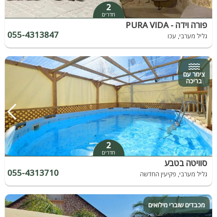
2
חדרים
פורה וידה - PURA VIDA
055-4313847
גליל מערבי, עכו
צימר עם
בריכה
2
חדרים
סוויטה בטבע
055-4313710
גליל מערבי, פקיעין החדשה
מכבדים שוברי מילואים