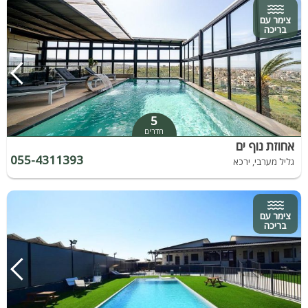
צימר עם
בריכה
5
חדרים
אחוזת נוף ים
055-4311393
גליל מערבי, ירכא
צימר עם
בריכה