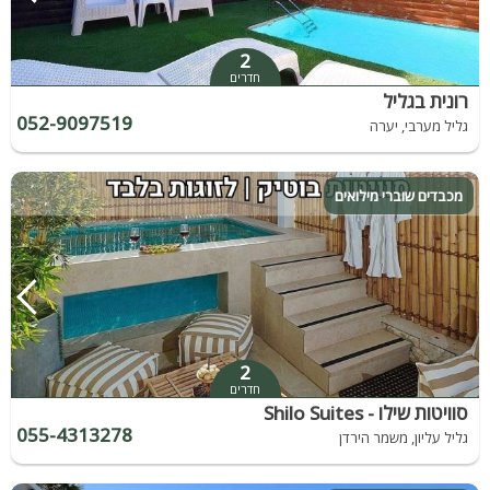
2
חדרים
רונית בגליל
052-9097519
גליל מערבי, יערה
מכבדים שוברי מילואים
2
חדרים
סוויטות שילו - Shilo Suites
055-4313278
גליל עליון, משמר הירדן