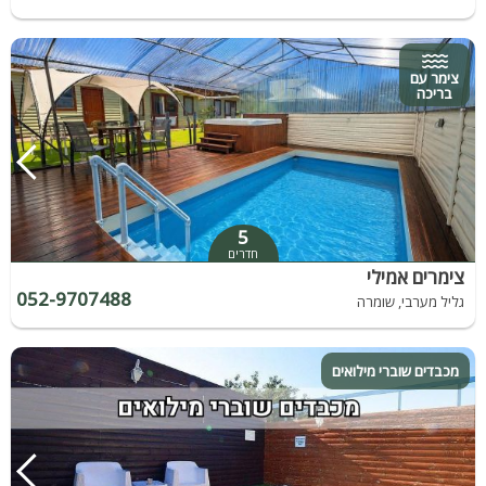
צימר עם
בריכה
5
חדרים
צימרים אמילי
052-9707488
גליל מערבי, שומרה
מכבדים שוברי מילואים