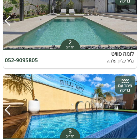
בריכה
2
חדרים
לומה סוויט
052-9095805
גליל עליון, עלמה
צימר עם
בריכה
3
חדרים