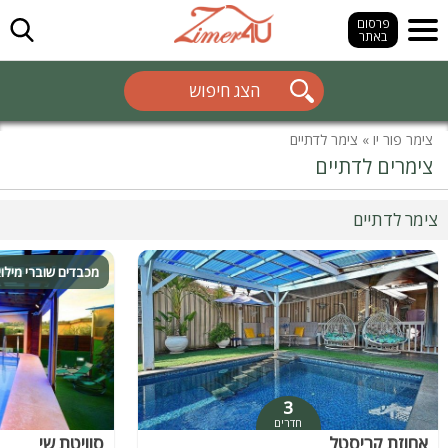
חפש
פרסום
באתר
הצג חיפוש
צימר פור יו
»
צימר לדתיים
צימרים לדתיים
צימר לדתיים
מכבדים שוברי מילו
3
חדרים
אחוזת קריסטל
סוויטת שי