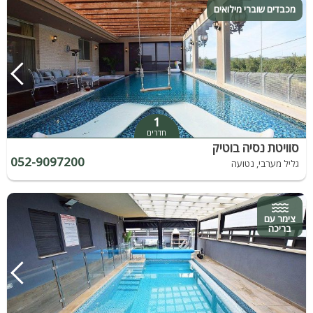
מכבדים שוברי מילואים
1
חדרים
סוויטת נסיה בוטיק
052-9097200
גליל מערבי, נטועה
צימר עם
בריכה