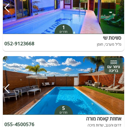
1
חדרים
סוויטת שי
052-9123668
גליל מערבי, חוסן
צימר עם
בריכה
5
חדרים
אחוזת קאסה מורה
055-4500576
דרום והנגב, שדות מיכה