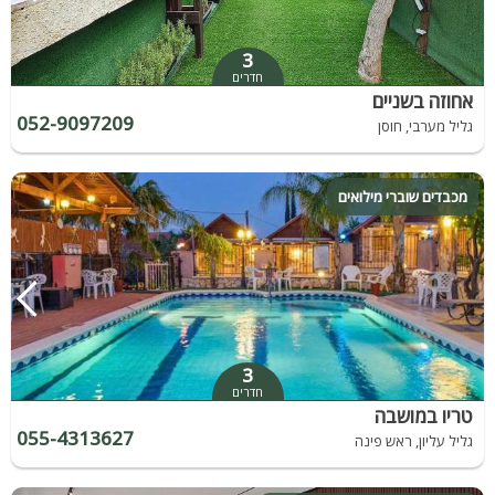
3
חדרים
אחוזה בשניים
052-9097209
גליל מערבי, חוסן
מכבדים שוברי מילואים
3
חדרים
טריו במושבה
055-4313627
גליל עליון, ראש פינה