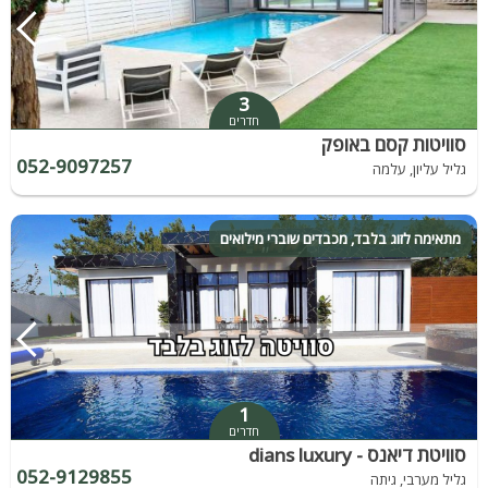
3
חדרים
סוויטות קסם באופק
052-9097257
גליל עליון, עלמה
מתאימה לזוג בלבד, מכבדים שוברי מילואים
1
חדרים
סוויטת דיאנס - dians luxury
052-9129855
גליל מערבי, גיתה