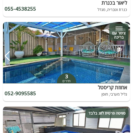
ליאור בכנרת
055-4538255
כנרת וטבריה, מגדל
צימר עם
בריכה
3
חדרים
אחוזת קריסטל
052-9095585
גליל מערבי, חוסן
סוויטה פרטית לזוג בלבד