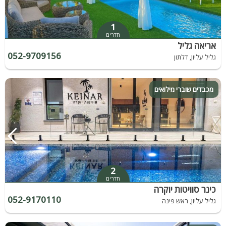
1
חדרים
אריאה גליל
052-9709156
גליל עליון, דלתון
מכבדים שוברי מילואים
2
חדרים
כינר סוויטות יוקרה
052-9170110
גליל עליון, ראש פינה