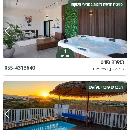
סוויטה חדשה לזוגות במחירי השקה!
1
חדרים
תאירה סוויט
055-4313640
גליל עליון, ראש פינה
מכבדים שוברי מילואים