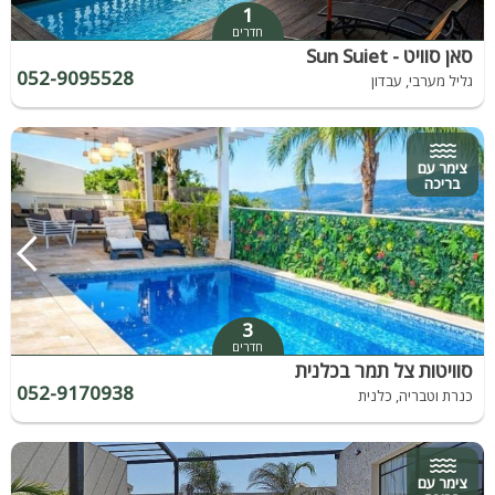
1
חדרים
סאן סוויט - Sun Suiet
052-9095528
גליל מערבי, עבדון
צימר עם
בריכה
3
חדרים
סוויטות צל תמר בכלנית
052-9170938
כנרת וטבריה, כלנית
צימר עם