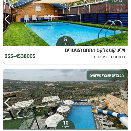
בריכה
5
חדרים
ויליג קומפלקס מתחם הצימרים
055-4538005
דרום והנגב, ניר בנים
מכבדים שוברי מילואים
10
חדרים