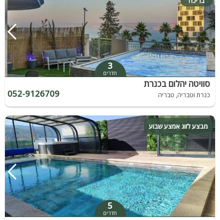
בריכה
3
חדרים
סוויטה יהלום בכנרת
052-9126709
כנרת וטבריה, טבריה
מבצע לזוג אמצע שבוע
5
חדרים