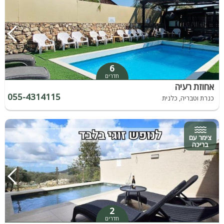
6
חדרים
אחוזת רעיה
055-4314115
כנרת וטבריה, כלנית
צימר עם
בריכה
2
חדרים