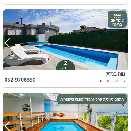
צימר עם
בריכה
2
חדרים
נווה בגליל
052-9708350
גליל עליון, עלמה
מתחם סוויטות פרטי ומפנק לזוגות ומשפחות