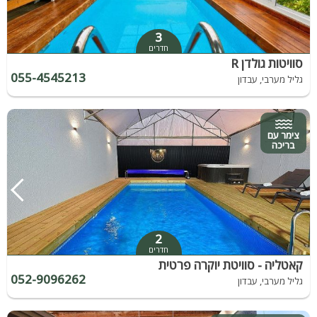
3
חדרים
סוויטות גולדן R
055-4545213
גליל מערבי, עבדון
צימר עם
בריכה
2
חדרים
קאטליה - סוויטת יוקרה פרטית
052-9096262
גליל מערבי, עבדון