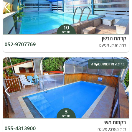
10
חדרים
קדמת הבשן
052-9707769
רמת הגולן, אניעם
בריכה מחוממת מקורה
3
חדרים
בקתות משי
055-4313900
גליל מערבי, מעונה