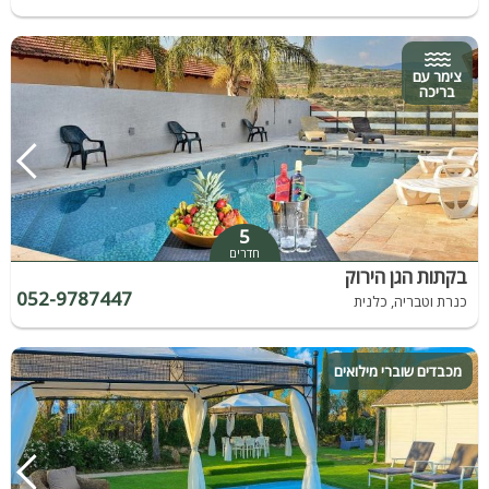
צימר עם
בריכה
5
חדרים
בקתות הגן הירוק
052-9787447
כנרת וטבריה, כלנית
מכבדים שוברי מילואים