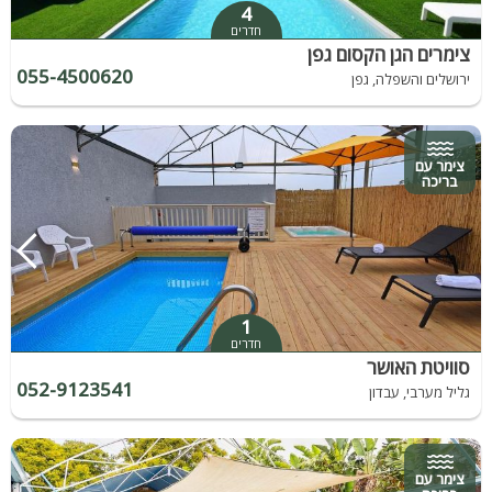
4
חדרים
צימרים הגן הקסום גפן
055-4500620
ירושלים והשפלה, גפן
צימר עם
בריכה
1
חדרים
סוויטת האושר
052-9123541
גליל מערבי, עבדון
צימר עם