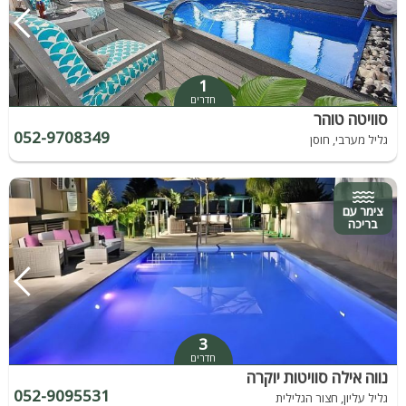
1
חדרים
סוויטה טוהר
052-9708349
גליל מערבי, חוסן
צימר עם
בריכה
3
חדרים
נווה אילה סוויטות יוקרה
052-9095531
גליל עליון, חצור הגלילית