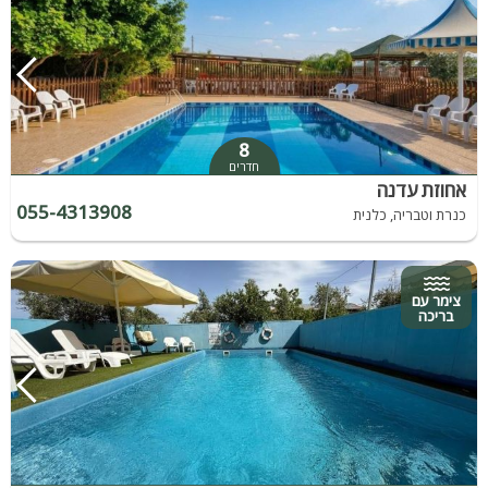
8
חדרים
אחוזת עדנה
055-4313908
כנרת וטבריה, כלנית
צימר עם
בריכה