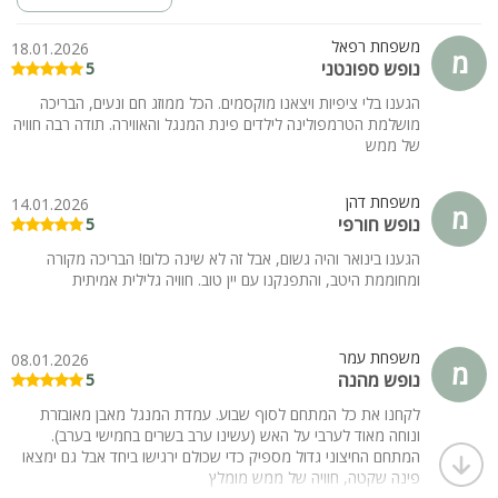
לא ניתן לעשות על האש במתחם - בשבת
הבאת בע"ח למתחם בתיאום מראש בלבד
משפחת רפאל
18.01.2026
מ
נופש ספונטני
האירוח במקום מותאם לציבור הדתי
5
קיימת במקום גישת נכים
הגענו בלי ציפיות ויצאנו מוקסמים. הכל ממוזג חם ונעים, הבריכה
מושלמת הטרמפולינה לילדים פינת המנגל והאווירה. תודה רבה חוויה
אטרקציות
של ממש
רכיבה על סוסים, מסלולי הליכה וטיולים, מסעדות ובתי קפה, טיולי
ג'יפים וטרקטורונים ועוד מגוון אטרקציות נוספות.
משפחת דהן
14.01.2026
מ
נופש חורפי
5
הגענו בינואר והיה גשום, אבל זה לא שינה כלום! הבריכה מקורה
ומחוממת היטב, והתפנקנו עם יין טוב. חוויה גלילית אמיתית
משפחת עמר
08.01.2026
מ
נופש מהנה
5
לקחנו את כל המתחם לסוף שבוע. עמדת המנגל מאבן מאובזרת
ונוחה מאוד לערבי על האש (עשינו ערב בשרים בחמישי בערב).
המתחם החיצוני גדול מספיק כדי שכולם ירגישו ביחד אבל גם ימצאו
פינה שקטה, חוויה של ממש מומלץ