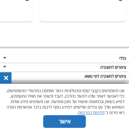
כללי
מגזין
צימרים להשכרה
×
פרסום באתר
צימרים בצפון
צימרים להשכרה לפי נושא
תקנון
צימרים במרכז
צימרים לזוגות
צימרים להשכרה לפי אבזור
אנו משתמשים בקבצי קוקיז וטכנולוגיות ניטור שיוחסנו במכשירי המשתמשים,
מדיניות פרטיות
צימרים בדרום
צימרים למשפחות
צימרים עם בריכת שחייה
כדי לאפשר לאתר שלנו לפעול כהלכה, לעבד ולשפר את חווית המשתמש,
לסייע בשיווק ובהתאמה אישית של תוכן ומודעות. אנו משתפים מידע אודות
צימרים באזור החרמון
צימרים לציבור הדתי
צימרים עם בריכה מחוממת מקורה
השימוש שלך עם צדדים שלישיים. למידע נוסף לרבות בדבר אפשרויות הסרה
צימרים לימי הולדת
צימרים עם סאונה
ראו פירוט ב־
מדיניות הפרטיות
.
צימרים עם ג'קוזי
אישור