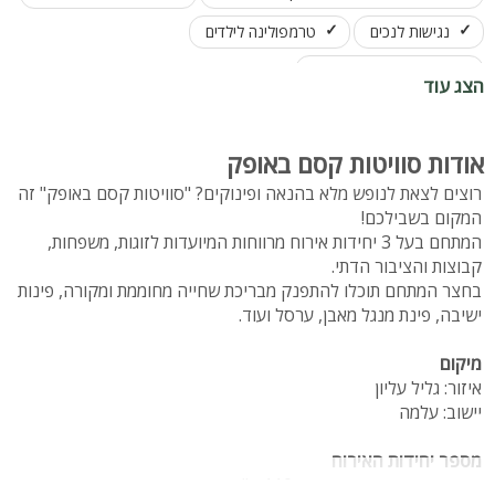
נגישות לנכים
טרמפולינה לילדים
פינוקים על חשבון הבית
הצג עוד
אודות סוויטות קסם באופק
רוצים לצאת לנופש מלא בהנאה ופינוקים? "סוויטות קסם באופק" זה
המקום בשבילכם!
המתחם בעל 3 יחידות אירוח מרווחות המיועדות לזוגות, משפחות,
קבוצות והציבור הדתי.
בחצר המתחם תוכלו להתפנק מבריכת שחייה מחוממת ומקורה, פינות
ישיבה, פינת מנגל מאבן, ערסל ועוד.
מיקום
איזור: גליל עליון
יישוב: עלמה
מספר יחידות האירוח
יחידת אירוח בודדה ענקית, 110 מ"ר