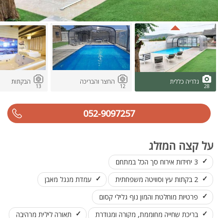
גלריה כללית
החצר והבריכה
הבקתות
13
12
28
052-9097257
על קצה המזלג
3 יחידות אירוח סך הכל במתחם
2 בקתות עץ וסוויטה משפחתית
עמדת מנגל מאבן
פרטיות מוחלטת והמון נוף גלילי קסום
בריכת שחייה מחוממת, מקורה ומגודרת
תאורה לילית מרהיבה