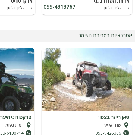
אחוזת הפרח בגני
ארקו סוויט
055-4313767
גליל עליון, דלתון
גליל עליון, דלתון
אטרקציות בסביבת הצימר
פאן רייזר בצפון
טרקטורוני היער 
שדה אליעזר
רמות נפתלי
053-6130714
053-9426306