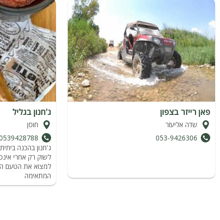
פאן רייזר בצפון
ג'חנון בגליל
שדה אליעזר
חוסן
0539428788
053-9426306
ג'חנון בהכנה ביתית
לשוק רק אחרי אינס
למצוא את הטעם המ
המתאימה