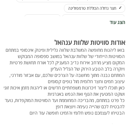
חצר גדולה הכוללת טרמפולינה
משחקי שולחן: פינג פונג וכדורגל
ג'קוזי ספא גדול
הצג עוד
התאמה מלאה לציבור הדתי: מיטות יהודיות, פלטה, מיחם וקרבה למירון
עמדת BBQ
אפשרות להשכרת המתחם כולו (8 חדרים )
אודות סוויטות שלוות ענהאל
בואו ליהנות מחופשה המשלבת שלווה גלילית ופינוק אינסופי במתחם
הסוויטות הייחודי של שלוות ענהאל במושב ספסופה המבוקש
המקום מציע מרחב אירוח נדיב המעניק לכל אורח תחושת פרטיות
ויוקרה בלב הטבע הירוק של הגליל העליון
המתחם נבנה מתוך מחשבה על הצרכים שלכם, עם אבזור מודרני,
עיצוב חמים וחצר חלומית מול נופים קסומים
כאן תוכלו ליצור זיכרונות משפחתיים חדשים או ליהנות מזמן איכות זוגי
ושקט המטעין את הגוף ואת הנפש באנרגיות
כל פרט במתחם, מהבריכה המחוממת ועד הסוויטות המוקפדות, נועד
להבטיח לכם שהייה נעימה ויוצאת דופן
הבטיחו לעצמכם נופש חלומי והזמינו חופשה עוד היום
כדאי לדעת: