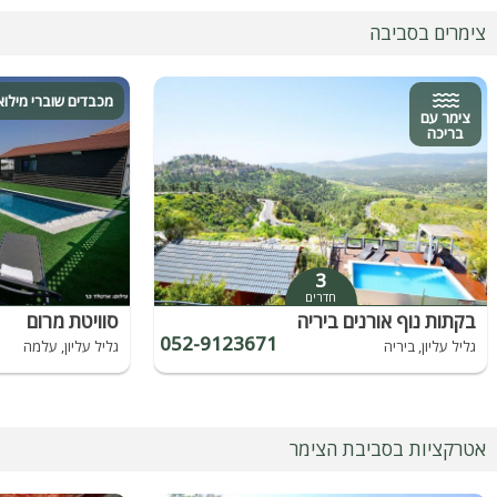
צימרים בסביבה
מכבדים שוברי מילוא
צימר עם
בריכה
3
חדרים
בקתות נוף אורנים ביריה
סוויטת מרום
052-9123671
גליל עליון, ביריה
גליל עליון, עלמה
אטרקציות בסביבת הצימר