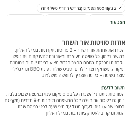
2 ג'קוזי ספא מפנקים (בחודשי החורף פעיל אחד)
ריהוט גן איכותי
משחקי חצר לילדים
שולחן פינג פונג
הצג עוד
אודות סוויטות אור השחר
הכירו את אחוזת אור השחר – 2 סוויטות יוקרתיות בגליל העליון,
במושב דלתון. כל סוויטה מעוצבת ומאובזרת להענקת חווית נופש
יוקרתית ומפנקת. מתחם החצר הגדול מציע בריכת שחייה מחוממת
ומקורה, משחקי חצר לילדים, טניס שולחן, פינת BBQ ונוף גלילי
עוצר נשימה – כל מה שצריך לחופשה מושלמת.
חשוב לדעת:
הסוויטות ניתנות להשכרה על בסיס מקום פנוי ובאמצע שבוע בלבד.
ניתן גם לשכור את הוילה לכל המשפחה וליהנות מ-8 חדרים (תקף גם
בסופי שבוע). ניתן לערוך מנגל עד חצי שעה לפני כניסת שבת.
המתחם קרוב לאטרקציות רבות בגליל העליון
מספר סוויטות: