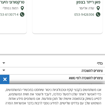
פאן רייזר בצפון
טרקטורוני היער 
שדה אליעזר
רמות נפתלי
053-6130714
053-9426306
כללי
מגזין
צימרים להשכרה
×
פרסום באתר
צימרים בצפון
צימרים להשכרה לפי נושא
תקנון
צימרים במרכז
צימרים לזוגות
צימרים להשכרה לפי אבזור
אנו משתמשים בקבצי קוקיז וטכנולוגיות ניטור שיוחסנו במכשירי המשתמשים,
מדיניות פרטיות
צימרים בדרום
צימרים למשפחות
צימרים עם בריכת שחייה
כדי לאפשר לאתר שלנו לפעול כהלכה, לעבד ולשפר את חווית המשתמש,
לסייע בשיווק ובהתאמה אישית של תוכן ומודעות. אנו משתפים מידע אודות
צימרים באזור החרמון
צימרים לציבור הדתי
צימרים עם בריכה מחוממת מקורה
השימוש שלך עם צדדים שלישיים. למידע נוסף לרבות בדבר אפשרויות הסרה