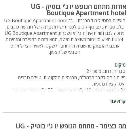
אודות מתחם הנופש יו ג'י בוטיק - UG
Boutique Apartment hotel
חופשה בסטייל מול הכנרת – ב־UG Boutique Apartment hotel
בלב טבריה, עם נוף קסום לכנרת ושירות ברמה של חמישה כוכבים,
מחכה לכם חוויית אירוח בלתי נשכחת. UG Boutique Apartment
hotel מציע סוויטות מעוצבות היטב, המאובזרות בקפידה ומזמינות
אתכם להתנתק מהשגרה ולהתחבר לשקט, לאוויר הצלול וליופי
הטבעי של הצפון.
מיקום:
טבריה, רחוב ציפורי 2
גישה נוחה לקבר הרמב"ם, הכנסייה הסקוטית, טיילת טבריה
ואטרקציות נוספות
34 ק"מ מהר תבור, 16 ק"מ מהר האושר, 55 ק"מ מנמל התעופה
חיפה
קרא עוד
חשוב לדעת:
- המתחם ממוקם רק 10 דקות הליכה מהטיילת ומהכנרת
- האירוח מתקיים במתחם משותף, באווירה נעימה ומשפחתית.
מה בצימר - מתחם הנופש יו ג'י בוטיק - UG
- בריכת השחייה פתוחה לכלל האורחים ומתוחזקת ברמה גבוהה,