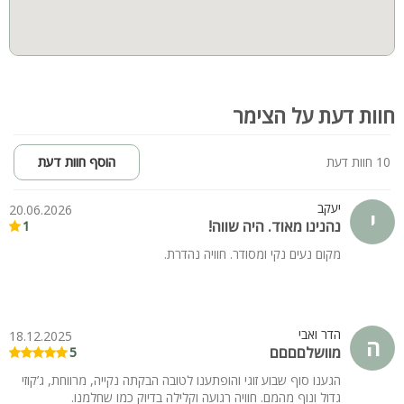
חוות דעת על הצימר
10 חוות דעת
הוסף חוות דעת
יעקב
20.06.2026
י
נהנינו מאוד. היה שווה!
1
מקום נעים נקי ומסודר. חוויה נהדרת.
הדר ואבי
18.12.2025
ה
מוושלםםםם
5
הגענו סוף שבוע זוגי והופתענו לטובה הבקתה נקייה, מרווחת, ג’קוזי
גדול ונוף מהמם. חוויה רגועה וקלילה בדיוק כמו שחלמנו.