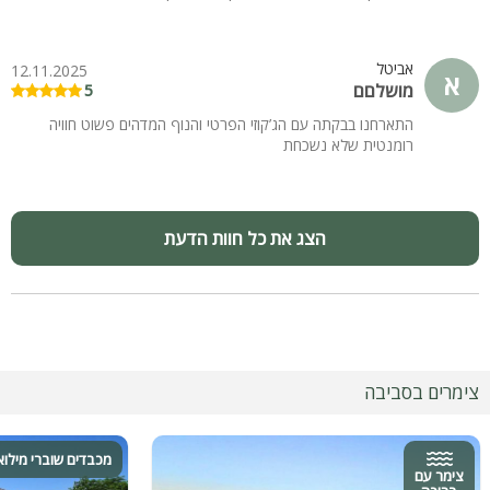
אביטל
12.11.2025
א
מושלםם
5
התארחנו בבקתה עם הג’קוזי הפרטי והנוף המדהים פשוט חוויה
רומנטית שלא נשכחת
הצג את כל חוות הדעת
צימרים בסביבה
מכבדים שוברי מילוא
צימר עם