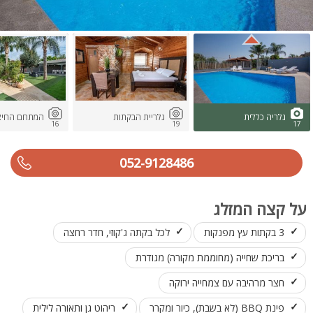
גלריה כללית
גלריית הבקתות
המתחם החיצו
16
19
17
052-9128486
על קצה המזלג
3 בקתות עץ מפנקות
לכל בקתה ג'קוזי, חדר רחצה
בריכת שחייה (מחוממת מקורה) מגודרת
חצר מרהיבה עם צמחייה ירוקה
פינת BBQ (לא בשבת), כיור ומקרר
ריהוט גן ותאורה לילית