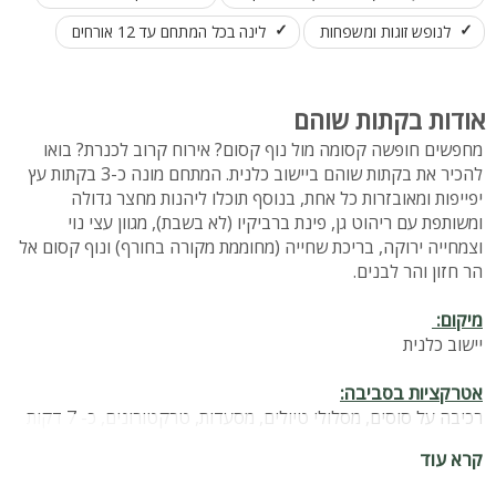
לנופש זוגות ומשפחות
לינה בכל המתחם עד 12 אורחים
אודות בקתות שוהם
מחפשים חופשה קסומה מול נוף קסום? אירוח קרוב לכנרת? בואו
להכיר את בקתות שוהם ביישוב כלנית. המתחם מונה כ-3 בקתות עץ
יפייפות ומאובזרות כל אחת, בנוסף תוכלו ליהנות מחצר גדולה
ומשותפת עם ריהוט גן, פינת ברביקיו (לא בשבת), מגוון עצי נוי
וצמחייה ירוקה, בריכת שחייה (מחוממת מקורה בחורף) ונוף קסום אל
הר חזון והר לבנים.
מיקום:
יישוב כלנית
אטרקציות בסביבה:
רכיבה על סוסים, מסלולי טיולים, מסעדות, טרקטורונים, כ- 7 דקות
נסיעה מהכנרת ומהספורט הימי שבה.
קרא עוד
מספר בקתות: