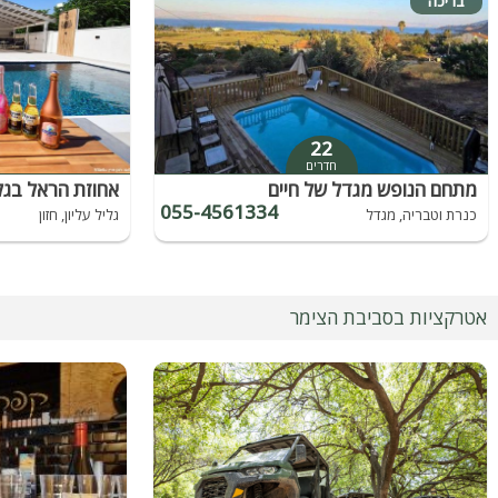
בריכה
22
חדרים
מתחם הנופש מגדל של חיים
אחוזת הראל בגל
055-4561334
כנרת וטבריה, מגדל
גליל עליון, חזון
אטרקציות בסביבת הצימר