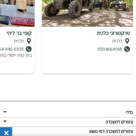
טרקטורוני כלנית
קופי בר ליהי
כלנית
כלנית
54-940-0335
0504664166
בית קפה ייחודי במו
כללי
מגזין
צימרים להשכרה
×
פרסום באתר
צימרים בצפון
צימרים להשכרה לפי נושא