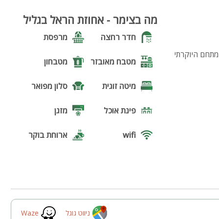
42
מה בצימר - אחוזת הראל בגליל
חדר רחצה
מרפסת
המתחם היוקרתי
מטבח מאובזר
מטבחון
מיטה זוגית
סלון מפואר
פינת אוכל
מזגן
wifi
ארוחת בוקר
מקבלים
בריכה
כלבים
גקוזי
נוף
פינת מנגל
פינות ישיבה
ניווט גוגל
Waze