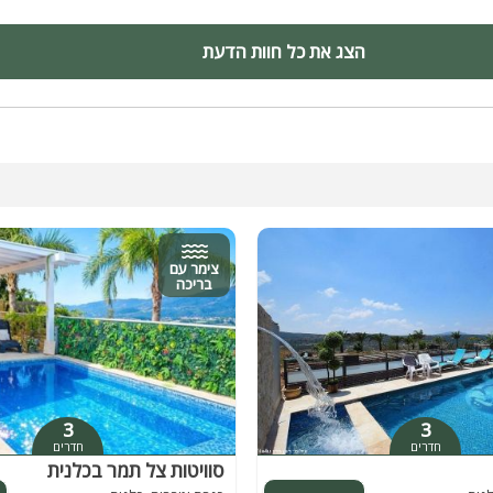
יש.
הצג את כל חוות הדעת
ם:
יפים, טיולי טרקטורונים, מסעדות, בתי קפה, מסלולי טיולים, מסלולי הליכה
להיוועץ במארחי המתחם לגבי אטרקציות מומלצות ואטרקטיביות באזור
צימר עם
בריכה
3
3
חדרים
חדרים
סוויטות צל תמר בכלנית