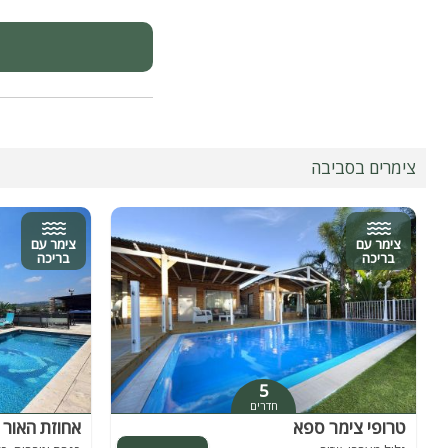
- המתחם מתאים ללינה עד 35 א
אטרקציות בסביבת המקו
רכיבה על סוסים, טיולי ג'
אטרקציות נוספות. ניתן 
צימרים בסביבה
צימר עם
צימר עם
בריכה
בריכה
5
חדרים
טרופי צימר ספא
אחוזת האור