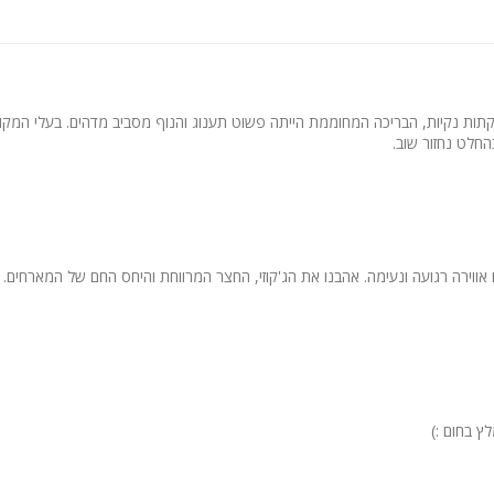
ו:
לולה.
תות נקיות, הבריכה המחוממת הייתה פשוט תענוג והנוף מסביב מדהים. בעלי המקום 
 וריהוט גן.
החלט נחזור שוב.
מטופחת, עצים, פרחי נוי ומדשאה מרשימה.
 ארוחות בוקר עשירות.
עיסויים וטיפולי ספא מפנקים.
ווירה רגועה ונעימה. אהבנו את הג'קוזי, החצר המרווחת והיחס החם של המארחים. 
 את המתחם לקראת אירועים מיוחדים.
ציבור הדתי: פלטה, מיחם ובית כנסת פעיל.
ץ בחום :)
ל השקט