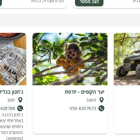
נית
כנרת וטבריה, כלנית
יער הקופים - יודפת
ג'חנון בגליל
משגב
חוסן
428788
050-8307673
ג'חנון בהכנה 
באחריות!! יצא
ניסויים שנעש
המושלם המרקם
המתאימה