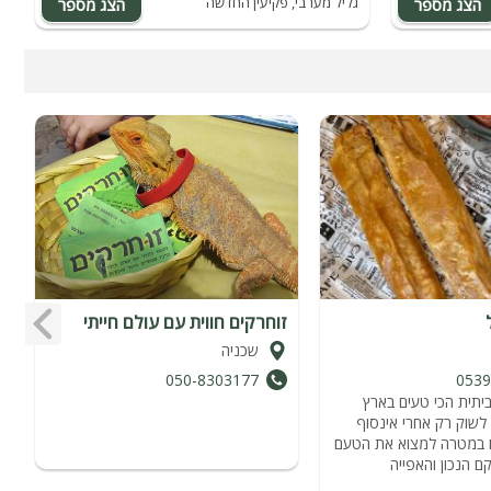
גליל מערבי, פקיעין החדשה
ג
זוחרקים חווית עם עולם חייתי
ו
שכניה
050-8303177
0539
ביתית הכי טעים בארץ
 לשוק רק אחרי אינסוף
ו במטרה למצוא את הטעם
 הנכון והאפייה