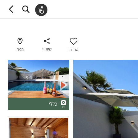
שיתוף
מפה
אהבתי
2/15
כללי
15