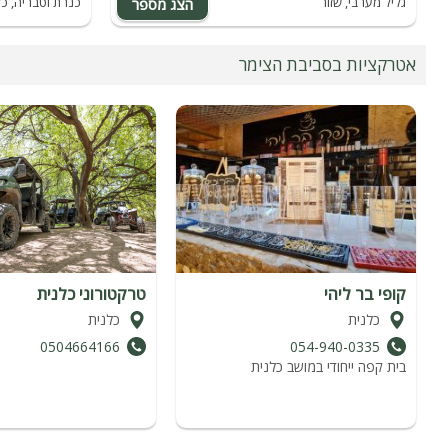
גליל מערבי, שזור
כנרת וטבריה, כל
אטרקציות בסביבת הצימר
קופי בר ליהי
טרקטורוני כלנית
כלנית
כלנית
0504664166
054-940-0335
בית קפה ייחודי במושב כלנית