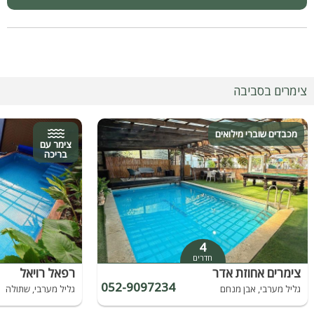
צימרים בסביבה
מכבדים שוברי מילואים
צימר עם
בריכה
4
חדרים
צימרים אחוזת אדר
רפאל רויאל
052-9097234
גליל מערבי, אבן מנחם
גליל מערבי, שתולה