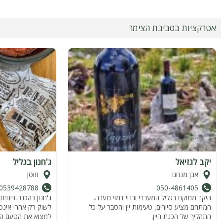
אטרקציות בסביבת הצימר
יקב לגזיאל
ג'חנון בגליל
אבן מנחם
חוסן
0539428788
050-4861405
היקב ממוקם בגליל המערבי ובנוי דמוי מערה.
ג'חנון בהכנה ביתית
המתחם מציע סיורים, טעימות יין והסבר על כל
לשוק רק אחרי אינס
התהליך של הכנת היין.
למצוא את הטעם המ