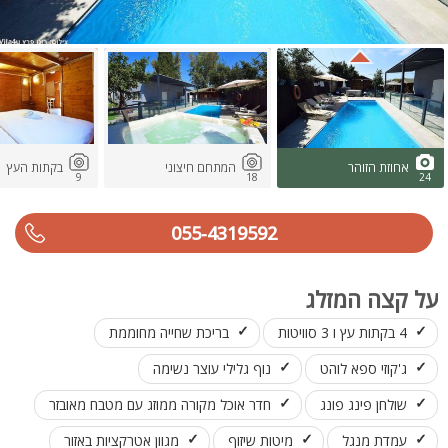
אחוזת הזוהר
המתחם חיצוני
בקתות העץ
9
18
24
055-4319592
על קצה המזלג
4 בקתות עץ ו 3 סוויטות
בריכת שחייה מחוממת
ג'קוזי ספא לוהט
נוף גלילי עוצר נשימה
שולחן פינג פונג
חדר אוכל מקורה ממוזג עם מטבח מאובזר
עמדת מנגל
מיטות שיזוף
מגוון אטרקציות באזור