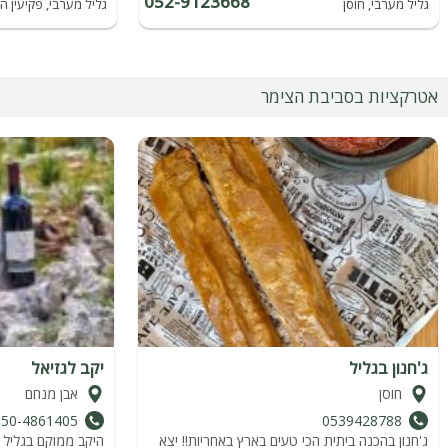
052-9123668
גליל מערבי, חוסן
גליל מערבי, פקיעין 
אטרקציות בסביבת הצימר
ג'חנון בגליל
יקב לגזיאל
חוסן
אבן מנחם
050-4861405
0539428788
ג'חנון בהכנה ביתית הכי טעים בארץ באחריות!! יצא
היקב ממוקם בגליל ה