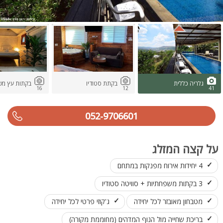
גלריה כללית
בקתת סטודיו
בקתות עץ מש
16
12
41
052-9706601
על קצה המזלג
4 יחידות אירוח מפנקות במתחם
3 בקתות משפחתיות + סוויטה סטודיו
מטבחון מאובזר לכל יחידה
ג'קוזי פרטי לכל יחידה
בריכת שחייה מול הנוף המדהים (מחוממת מקורה)