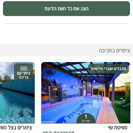
הצג את כל חוות הדעת
צימרים בסביבה
מכבדים שוברי מילואים
צימר עם
בריכה
1
חדרים
סוויטת שי
צימרים בצל האלו