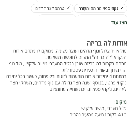
גקוזי ספא מחומם ומקורה
טרמפולינה לילדים
מתנפח לילדים ( בקיץ )
שולחנות משחק
הצג עוד
אודות לה בריזה
מול אוויר צלול ונוף מדהים ועוצר נשימה, ממוקם לו מתחם אירוח
הנקרא "לה בריזה" המקום לחופשה מושלמת.
מתחם בקתות לה בריזה שוכן בגליל המערבי מושב אלקוש, מול נוף
הרי מירון ובאווירה כפרית פסטורלית.
במתחם 4 יחידות אירוח מותאמות לזוגות ומשפחות, כאשר בכל יחידה
ג'קוזי פרטי, בנוסף ישנה חצר גדולה עם נוף מדהים, משחקי חצר
לילדים, ג'קוזי ספא ובריכת שחייה מחוממת.
מיקום:
גליל מערבי, מושב אלקוש
כ 40 דקות נסיעה מהעיר נהריה
מס יחידות במתחם: