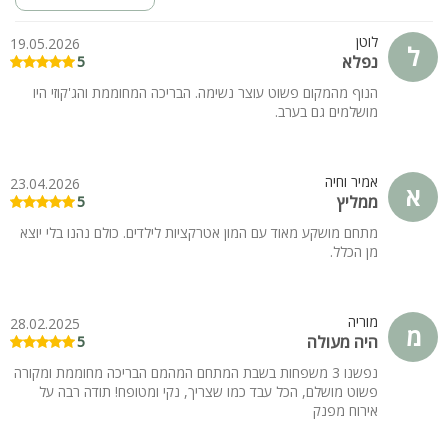
מתחם לה בריזה מתאים לאירוח משפחות, זוגות, קבוצות, ציבור דתי
ימי כיף וגיבוש. לינה עד 22 איש.
לוטן
19.05.2026
ל
נפלא
5
הנוף מהמקום פשוט עוצר נשימה. הבריכה המחוממת והג'קוזי היו
מושלמים גם בערב.
אמיר וחיה
23.04.2026
א
ממליץ
5
מתחם מושקע מאוד עם המון אטרקציות לילדים. כולם נהנו בלי יוצא
מן הכלל.
מוריה
28.02.2025
מ
היה מעולה
5
נפשנו 3 משפחות בשבת המתחם המהמם הבריכה מחוממת ומקורה
פשוט מושלם, הכל עבד כמו שצריך, נקי ומטופח! תודה רבה על
אירוח מפנק