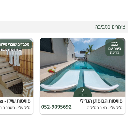
צימרים בסביבה
מכבדים שוברי מילוא
צימר עם
בריכה
2
חדרים
סוויטות הבוסתן הגלילי
סוויטות שילו - Shilo Suites
052-9095692
גליל עליון, חצור הגלילית
גליל עליון, משמר היר