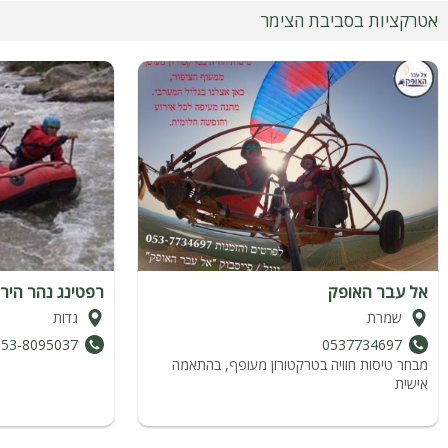
אטרקציות בסביבת הצימר
אל עבר האופק
רפטינג נהר הירד
שמרת
גדות
053-8095037
0537734697
מבחר טיסות חוויה בטרקטורון מעופף, בהתאמה
אישית