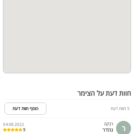
מידע נוסף
בתוספת תשלום ותיאום מראש ניתן להזמין ארוחות בוקר מפנקות
אטרקציות באזור
אניעם נמצא כחצי שעה נסיעה מהכנרת
בסביבה תוכלו להנות ממגוון מסלולי הליכה, טיולי טרטורונים, רכיבה
על סוסים, סיורי יקבים, שמורות טבע ועוד..
חוות דעת על הצימר
5 חוות דעת
הוסף חוות דעת
רבקה
04.08.2022
ר
נהדר
5