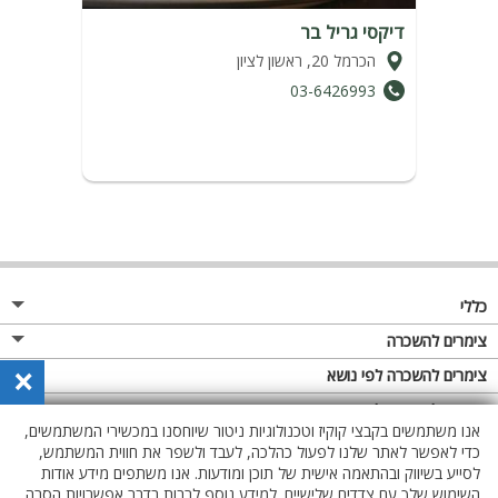
דיקסי גריל בר
הכרמל 20, ראשון לציון
03-6426993
כללי
מגזין
צימרים להשכרה
×
פרסום באתר
צימרים בצפון
צימרים להשכרה לפי נושא
תקנון
צימרים במרכז
צימרים לזוגות
צימרים להשכרה לפי אבזור
אנו משתמשים בקבצי קוקיז וטכנולוגיות ניטור שיוחסנו במכשירי המשתמשים,
מדיניות פרטיות
צימרים בדרום
צימרים למשפחות
צימרים עם בריכת שחייה
כדי לאפשר לאתר שלנו לפעול כהלכה, לעבד ולשפר את חווית המשתמש,
לסייע בשיווק ובהתאמה אישית של תוכן ומודעות. אנו משתפים מידע אודות
צימרים באזור החרמון
צימרים לציבור הדתי
צימרים עם בריכה מחוממת מקורה
השימוש שלך עם צדדים שלישיים. למידע נוסף לרבות בדבר אפשרויות הסרה