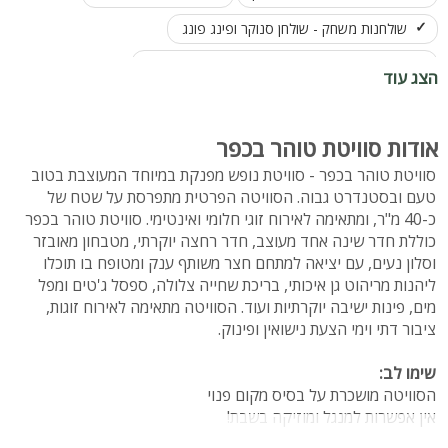
שולחנות משחק - שולחן סנוקר ופינג פונג
מתאים לאירוח באמצע שבוע על בסיס מקום פנוי
הצג עוד
מתחם שומר שבת
אודות סוויטת טוהר בכפר
סוויטת טוהר בכפר - סוויטת נופש מפנקת במיוחד המעוצבת בטוב
טעם ובסטנדרט גבוה. הסוויטה הפרטית מתפרסת על שטח של
כ-40 מ"ר, ומתאימה לאירוח זוגי חלומי ואינטימי. סוויטת טוהר בכפר
כוללת חדר שינה אחד מעוצב, חדר רחצה יוקרתי, מטבחון מאובזר
וסלון נעים, עם יציאה למתחם חצר משותף ענק ומטופח בו תוכלו
ליהנות מריהוט גן איכותי, בריכת שחייה צלולה, ספסל ג'טים ומפל
מים, פינות ישיבה יוקרתיות ועוד. הסוויטה מתאימה לאירוח זוגות,
ציבור דתי וימי הצעת נישואין ופינוק.
שימו לב:
הסוויטה מושכרת על בסיס מקום פנוי
אין אפשרות למנגל ומוזיקה בשבת!