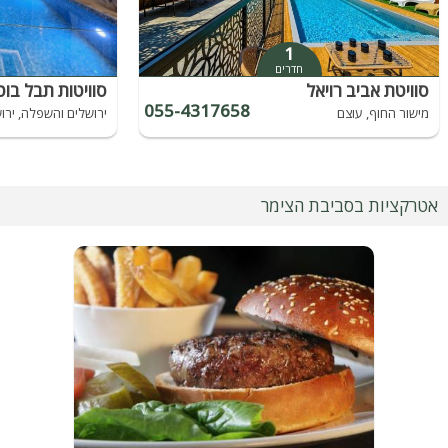
1
חדרים
סוויטת אביב רויאל
סוויטות תבל בוט
055-4317658
מישור החוף, עוצם
ירושלים והשפלה, ירו
אטרקציות בסביבת הצימר