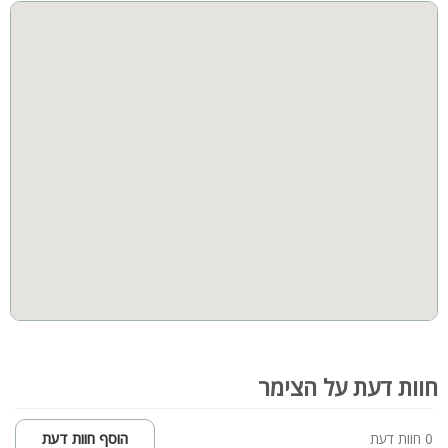
המתחם החיצוני:
חצר
משפחות גדולות
מדשאות ענקיות ומטופחות
נדנדות זוגיות ופינות זולה
קבוצות גדולות
בריכה בגודל 10×5 מטר, עומק 1.50- 1.00 מטר כוללת מפל מים
וספסל ג'קוזי עם 12 ג'טים
מיטות שיזוף ופינות ישיבה יוקרתיות
שולחן סנוקר תחת פרגולה גדולה
שולחן פינג פונג
מטבח חוץ עם משטח עבודה (לשימוש האורחים – שימו לב להגבלת
מנגל בשבת)
פינת מנגל + בור אש
מתקן כדורסל זוגי
לאורחי הסוויטה: חניה פרטית צמודה
קהל יעד:
סוויטת טוהר בכפר מתאימה לנופש זוגות רומנטי, ציבור דתי ושומרי
מסורת. הערות: אין אפשרות למוזיקה ומנגל בשבת. אירוח זוגי בלבד.
חוות דעת על הצימר
0 חוות דעת
הוסף חוות דעת