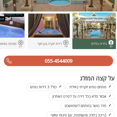
גלריה כללית
דירת יוקרה בגן חוף
סוויטה נשיאו
21
14
30
055-4544009
על קצה המזלג
מתחם נופש יוקרתי באילת
כולל 3 דירות נופש
אבזור מלא בכל דירה עד לפרט האחרון
חדר כושר במתחם לשימושכם
בריכה גדולה ומשותפת, עם פינות שיזוף