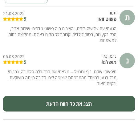
במקום אחד.
שריינו עכשיו את המקום שלכם במתחם לה פלמורה – כי ככה
תמר
21.08.2025
ת
פשוט וואו
נראית חופשה אמיתית!
5
הגעתי עם שלושה ילדים, והאירוח היה פשוט מדהים. שירות אדיב,
הכל נקי, נוח, בטוח לילדים וקרוב לכל מקום באילת. ממליצה בחום
למשפחות.
נועה טל
06.08.2025
נ
מושלם!
5
חיפשתי שקט, נוף וסטייל – מצאתי את הכל בלה פלמורה. נהניתי
מכל רגע, במיוחד מהמרפסת שצופה לים. הדירה הייתה מושקעת
ונקייה מאוד.
הצג את כל חוות הדעת