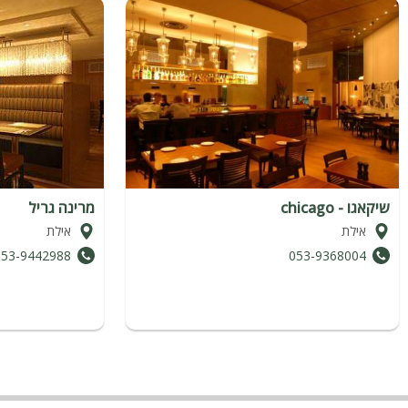
שיקאגו - chicago
מרינה גריל
אילת
אילת
053-9442988
053-9368004