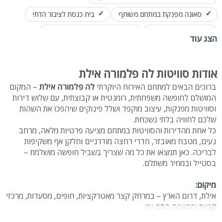
סאונה מפנקת במתחם משותף
בית כנסת לציבור הדתי
סוויטות נוף לבריכה
לנופש זוגות, משפחות קבוצות
הצג עוד
אודות סוויטות לה פלמורה אילת
ברוכים הבאים למתחם האירוח היוקרתי
לה פלמורה אילת
– המקום
המושלם לחופשה משפחתית, רומנטית או קבוצתית, עם שלוש דירות
וסוויטות מפנקות, עיצוב מוקפד ושלל פינוקים שיהפכו את השהות
שלכם לחוויה בלתי נשכחת.
כל אחת מהדירות והסוויטות במתחם מציעה פרטיות מלאה, מרחב
נעים, מטבח מאובזר, חדרי רחצה מודרניים וחלקן אף משקיפות
לבריכה. כאן תמצאו את כל מה שצריך בשביל חופשה מושלמת –
בסטייל ובמחיר משתלם.
מיקום:
אילת, דרום הארץ – במרחק קצר מאטרקציות, חופים, מסעדות, מרכזי
קניות והמצפה התת-ימי.